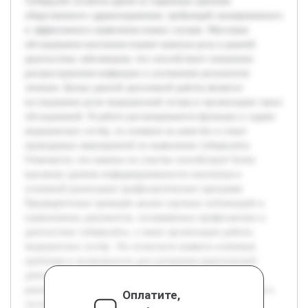
Туберкулёз остаётся одной из серьёзных проблем
общественного здравоохранения, требующей своевременного
и эффективного выявления новых случаев. Массовые
обследования населения играют важную роль в ранней
диагностике заболевания, что способствует снижению
распространения инфекции и улучшению результатов
лечения. Целью данной дипломной работы является
исследование роли медицинской сестры в организации таких
обследований. В работе рассматриваются функции и задачи
медицинских сестёр, их влияние на качество и охват
проводимых мероприятий по выявлению туберкулёза.
Отмечается, что именно их участие способствует более
высокому уровню информированности населения и
успешной реализации профилактических программ.
Предварительно проведён анализ научных публикаций и
нормативных документов, посвящённых профилактике и
диагностике туберкулёза, а также организации работы
медицинских сестёр. Это позволило выявить ключевые
проблемы и возможности для улучшения практической
деятельности. В дальнейшем планируется разработать
рекомендации по оптимизации роли медицинских сестёр в
Оплатите,
системе массовых обследований.