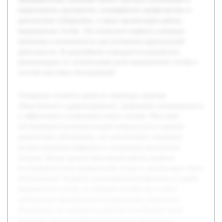
нормативных документов, посвящённых профилактике и
диагностике туберкулёза, а также организации работы
медицинских сестёр. Это позволило выявить ключевые
проблемы и возможности для улучшения практической
деятельности. В дальнейшем планируется разработать
рекомендации по оптимизации роли медицинских сестёр в
системе массовых обследований.
Туберкулёз остаётся одной из серьёзных проблем
общественного здравоохранения, требующей своевременного
и эффективного выявления новых случаев. Массовые
обследования населения играют важную роль в ранней
диагностике заболевания, что способствует снижению
распространения инфекции и улучшению результатов
лечения. Целью данной дипломной работы является
исследование роли медицинской сестры в организации таких
обследований. В работе рассматриваются функции и задачи
медицинских сестёр, их влияние на качество и охват
проводимых мероприятий по выявлению туберкулёза.
Отмечается, что именно их участие способствует более
высокому уровню информированности населения и