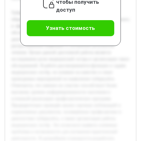
чтобы получить
доступ
Туберкулёз остаётся одной из серьёзных проблем
общественного здравоохранения, требующей своевременного
и эффективного выявления новых случаев. Массовые
Узнать стоимость
обследования населения играют важную роль в ранней
диагностике заболевания, что способствует снижению
распространения инфекции и улучшению результатов
лечения. Целью данной дипломной работы является
исследование роли медицинской сестры в организации таких
обследований. В работе рассматриваются функции и задачи
медицинских сестёр, их влияние на качество и охват
проводимых мероприятий по выявлению туберкулёза.
Отмечается, что именно их участие способствует более
высокому уровню информированности населения и
успешной реализации профилактических программ.
Предварительно проведён анализ научных публикаций и
нормативных документов, посвящённых профилактике и
диагностике туберкулёза, а также организации работы
медицинских сестёр. Это позволило выявить ключевые
проблемы и возможности для улучшения практической
деятельности. В дальнейшем планируется разработать