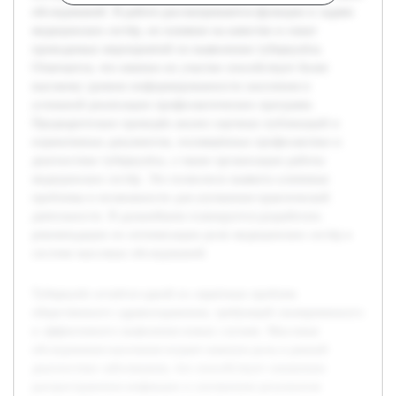
обследований. В работе рассматриваются функции и задачи
медицинских сестёр, их влияние на качество и охват
проводимых мероприятий по выявлению туберкулёза.
Отмечается, что именно их участие способствует более
высокому уровню информированности населения и
успешной реализации профилактических программ.
Предварительно проведён анализ научных публикаций и
нормативных документов, посвящённых профилактике и
диагностике туберкулёза, а также организации работы
медицинских сестёр. Это позволило выявить ключевые
проблемы и возможности для улучшения практической
деятельности. В дальнейшем планируется разработать
рекомендации по оптимизации роли медицинских сестёр в
системе массовых обследований.
Туберкулёз остаётся одной из серьёзных проблем
общественного здравоохранения, требующей своевременного
и эффективного выявления новых случаев. Массовые
обследования населения играют важную роль в ранней
диагностике заболевания, что способствует снижению
распространения инфекции и улучшению результатов