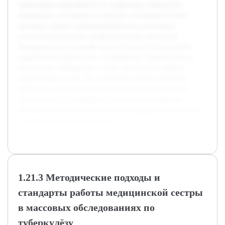
проводимых мероприятий по выявлению туберкулёза.
Отмечается, что именно их участие способствует более
высокому уровню информированности населения и
успешной реализации профилактических программ.
Предварительно проведён анализ научных публикаций и
нормативных документов, посвящённых профилактике и
диагностике туберкулёза, а также организации работы
медицинских сестёр. Это позволило выявить ключевые
проблемы и возможности для улучшения практической
деятельности. В дальнейшем планируется разработать
рекомендации по оптимизации роли медицинских сестёр в
системе массовых обследований.
1.21.3 Методические подходы и
стандарты работы медицинской сестры
в массовых обследованиях по
туберкулёзу