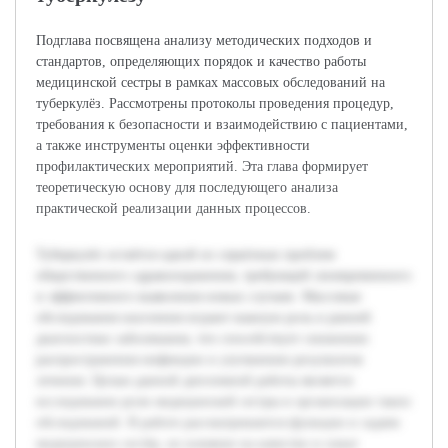
Подглава посвящена анализу методических подходов и
стандартов, определяющих порядок и качество работы
медицинской сестры в рамках массовых обследований на
туберкулёз. Рассмотрены протоколы проведения процедур,
требования к безопасности и взаимодействию с пациентами,
а также инструменты оценки эффективности
профилактических мероприятий. Эта глава формирует
теоретическую основу для последующего анализа
практической реализации данных процессов.
Туберкулёз остаётся одной из серьёзных проблем
общественного здравоохранения, требующей своевременного
и эффективного выявления новых случаев. Массовые
обследования населения играют важную роль в ранней
диагностике заболевания, что способствует снижению
распространения инфекции и улучшению результатов
лечения. Целью данной дипломной работы является
исследование роли медицинской сестры в организации таких
обследований. В работе рассматриваются функции и задачи
медицинских сестёр, их влияние на качество и охват