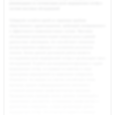
рекомендации по оптимизации роли медицинских сестёр в
системе массовых обследований.
Туберкулёз остаётся одной из серьёзных проблем
общественного здравоохранения, требующей своевременного
и эффективного выявления новых случаев. Массовые
обследования населения играют важную роль в ранней
диагностике заболевания, что способствует снижению
распространения инфекции и улучшению результатов
лечения. Целью данной дипломной работы является
исследование роли медицинской сестры в организации таких
обследований. В работе рассматриваются функции и задачи
медицинских сестёр, их влияние на качество и охват
проводимых мероприятий по выявлению туберкулёза.
Отмечается, что именно их участие способствует более
высокому уровню информированности населения и
успешной реализации профилактических программ.
Предварительно проведён анализ научных публикаций и
нормативных документов, посвящённых профилактике и
диагностике туберкулёза, а также организации работы
медицинских сестёр. Это позволило выявить ключевые