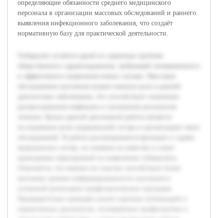
определяющие обязанности среднего медицинского
персонала в организации массовых обследований и раннего
выявления инфекционного заболевания, что создаёт
нормативную базу для практической деятельности.
Туберкулёз остаётся одной из серьёзных проблем
общественного здравоохранения, требующей своевременного
и эффективного выявления новых случаев. Массовые
обследования населения играют важную роль в ранней
диагностике заболевания, что способствует снижению
распространения инфекции и улучшению результатов
лечения. Целью данной дипломной работы является
исследование роли медицинской сестры в организации таких
обследований. В работе рассматриваются функции и задачи
медицинских сестёр, их влияние на качество и охват
проводимых мероприятий по выявлению туберкулёза.
Отмечается, что именно их участие способствует более
высокому уровню информированности населения и
успешной реализации профилактических программ.
Предварительно проведён анализ научных публикаций и
нормативных документов, посвящённых профилактике и