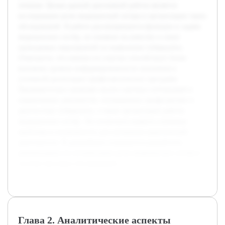
лечения. Целью данной дипломной работы является
исследование роли медицинской сестры в организации таких
обследований. В работе рассматриваются функции и задачи
медицинских сестёр, их влияние на качество и охват
проводимых мероприятий по выявлению туберкулёза.
Отмечается, что именно их участие способствует более
высокому уровню информированности населения и
успешной реализации профилактических программ.
Предварительно проведён анализ научных публикаций и
нормативных документов, посвящённых профилактике и
диагностике туберкулёза, а также организации работы
медицинских сестёр. Это позволило выявить ключевые
проблемы и возможности для улучшения практической
деятельности. В дальнейшем планируется разработать
рекомендации по оптимизации роли медицинских сестёр в
системе массовых обследований.
Глава 2. Аналитические аспекты