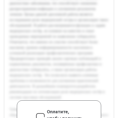
диагностике заболевания, что способствует снижению
распространения инфекции и улучшению результатов
лечения. Целью данной дипломной работы является
исследование роли медицинской сестры в организации таких
обследований. В работе рассматриваются функции и задачи
медицинских сестёр, их влияние на качество и охват
проводимых мероприятий по выявлению туберкулёза.
Отмечается, что именно их участие способствует более
высокому уровню информированности населения и
успешной реализации профилактических программ.
Предварительно проведён анализ научных публикаций и
нормативных документов, посвящённых профилактике и
диагностике туберкулёза, а также организации работы
медицинских сестёр. Это позволило выявить ключевые
проблемы и возможности для улучшения практической
деятельности. В дальнейшем планируется разработать
рекомендации по оптимизации роли медицинских сестёр в
системе массовых обследований.
Туберкулёз остаётся одной из серьёзных проблем
Оплатите,
общественного здравоохранения, требующей своевременного