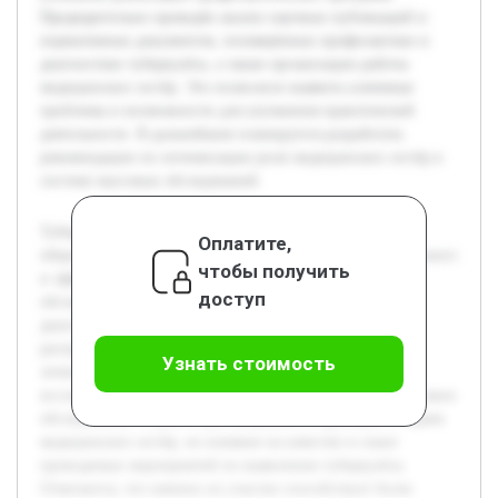
Предварительно проведён анализ научных публикаций и
нормативных документов, посвящённых профилактике и
диагностике туберкулёза, а также организации работы
медицинских сестёр. Это позволило выявить ключевые
проблемы и возможности для улучшения практической
деятельности. В дальнейшем планируется разработать
рекомендации по оптимизации роли медицинских сестёр в
системе массовых обследований.
Туберкулёз остаётся одной из серьёзных проблем
Оплатите,
общественного здравоохранения, требующей своевременного
чтобы получить
и эффективного выявления новых случаев. Массовые
доступ
обследования населения играют важную роль в ранней
диагностике заболевания, что способствует снижению
распространения инфекции и улучшению результатов
Узнать стоимость
лечения. Целью данной дипломной работы является
исследование роли медицинской сестры в организации таких
обследований. В работе рассматриваются функции и задачи
медицинских сестёр, их влияние на качество и охват
проводимых мероприятий по выявлению туберкулёза.
Отмечается, что именно их участие способствует более