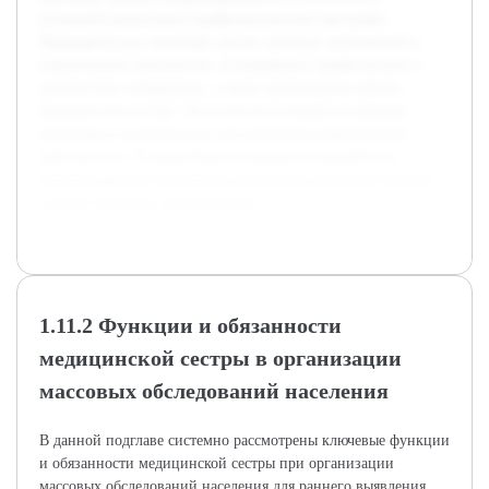
успешной реализации профилактических программ.
Предварительно проведён анализ научных публикаций и
нормативных документов, посвящённых профилактике и
диагностике туберкулёза, а также организации работы
медицинских сестёр. Это позволило выявить ключевые
проблемы и возможности для улучшения практической
деятельности. В дальнейшем планируется разработать
рекомендации по оптимизации роли медицинских сестёр в
системе массовых обследований.
1.11.2 Функции и обязанности
медицинской сестры в организации
массовых обследований населения
В данной подглаве системно рассмотрены ключевые функции
и обязанности медицинской сестры при организации
массовых обследований населения для раннего выявления