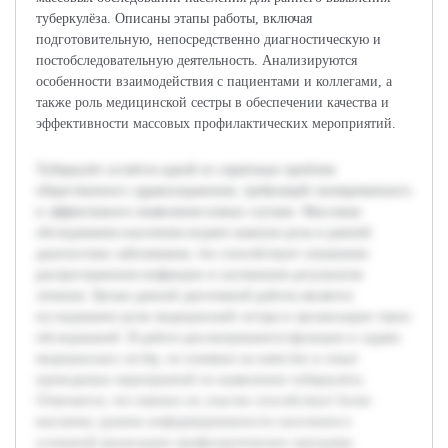
туберкулёза. Описаны этапы работы, включая
подготовительную, непосредственно диагностическую и
постобследовательную деятельность. Анализируются
особенности взаимодействия с пациентами и коллегами, а
также роль медицинской сестры в обеспечении качества и
эффективности массовых профилактических мероприятий.
Туберкулёз остаётся одной из серьёзных проблем
общественного здравоохранения, требующей своевременного
и эффективного выявления новых случаев. Массовые
обследования населения играют важную роль в ранней
диагностике заболевания, что способствует снижению
распространения инфекции и улучшению результатов
лечения. Целью данной дипломной работы является
исследование роли медицинской сестры в организации таких
обследований. В работе рассматриваются функции и задачи
медицинских сестёр, их влияние на качество и охват
проводимых мероприятий по выявлению туберкулёза.
Отмечается, что именно их участие способствует более
высокому уровню информированности населения и
успешной реализации профилактических программ.