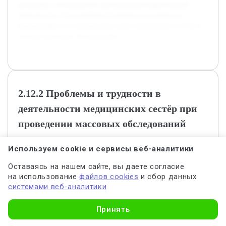
проблемы и возможности для улучшения практической
деятельности. В дальнейшем планируется разработать
рекомендации по оптимизации роли медицинских сестёр в
системе массовых обследований.
2.12.2 Проблемы и трудности в
деятельности медицинских сестёр при
проведении массовых обследований
Подглава посвящена комплексному рассмотрению проблем и
Используем cookie и сервисы веб-аналитики
трудностей, с которыми сталкивается средний медицинский
Оставаясь на нашем сайте, вы даете согласие
персонал при проведении массовых обследований на
на использование
файлов cookies
и сбор данных
туберкулёз. Рассматриваются организационные, социальные
системами веб-аналитики
и технические барьеры, влияющие на эффективность работы.
Такой анализ позволяет выделить ключевые препятствия и
Узнать стоимость
Принять
понять, какие направления требуют улучшений и
дальнейшего развития.