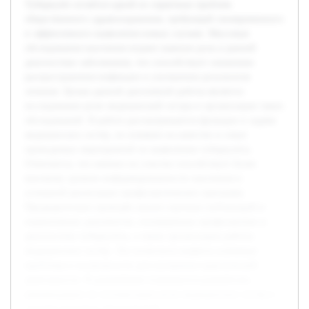
Туберкулёз остаётся одной из серьёзных проблем
общественного здравоохранения, требующей своевременного
и эффективного выявления новых случаев. Массовые
обследования населения играют важную роль в ранней
диагностике заболевания, что способствует снижению
распространения инфекции и улучшению результатов
лечения. Целью данной дипломной работы является
исследование роли медицинской сестры в организации таких
обследований. В работе рассматриваются функции и задачи
медицинских сестёр, их влияние на качество и охват
проводимых мероприятий по выявлению туберкулёза.
Отмечается, что именно их участие способствует более
высокому уровню информированности населения и
успешной реализации профилактических программ.
Предварительно проведён анализ научных публикаций и
нормативных документов, посвящённых профилактике и
диагностике туберкулёза, а также организации работы
медицинских сестёр. Это позволило выявить ключевые
проблемы и возможности для улучшения практической
деятельности. В дальнейшем планируется разработать
рекомендации по оптимизации роли медицинских сестёр в
системе массовых обследований.