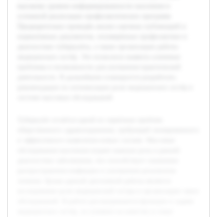
высокому уровню информированности населения и
успешной реализации профилактических программ.
Предварительно проведён анализ научных публикаций и
нормативных документов, посвящённых профилактике и
диагностике туберкулёза, а также организации работы
медицинских сестёр. Это позволило выявить ключевые
проблемы и возможности для улучшения практической
деятельности. В дальнейшем планируется разработать
рекомендации по оптимизации роли медицинских сестёр в
системе массовых обследований.
Туберкулёз остаётся одной из серьёзных проблем
общественного здравоохранения, требующей своевременного
и эффективного выявления новых случаев. Массовые
обследования населения играют важную роль в ранней
диагностике заболевания, что способствует снижению
распространения инфекции и улучшению результатов
лечения. Целью данной дипломной работы является
исследование роли медицинской сестры в организации таких
обследований. В работе рассматриваются функции и задачи
медицинских сестёр, их влияние на качество и охват