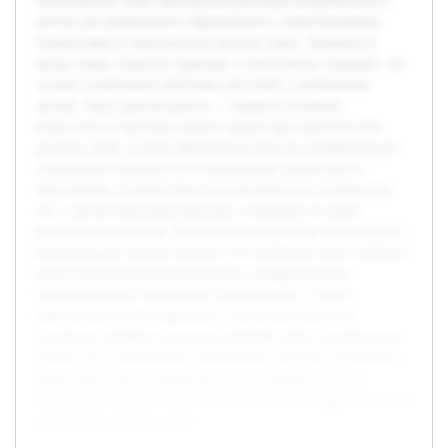
Актуальность темы обусловлена растущей потребностью в
местах для дошкольного образования и существующими
трудностями в строительстве детских садов. Задержки в
вводе новых объектов приводят к увеличению очередей, что
создает социальные проблемы для семей с маленькими
детьми. Цель данной работы — выявить основные
недостатки и причины срывов сроков при строительстве
детских садов, а также предложить пути их устранения для
сокращения очередности в учреждениях дошкольного
образования. В работе будут рассмотрены как технические,
так и организационные факторы, влияющие на сроки
реализации проектов. Предварительный обзор литературы и
региональных отчетов показал, что проблемы часто связаны с
недостаточным финансированием, неэффективным
планированием и контролем строительства, а также
бюрократическими барьерами. Также будут изучены
успешные примеры снижения очередей через оптимизацию
процессов и применение современных методов управления
проектами. Работа направлена на системный анализ и
формулировку рекомендаций для повышения эффективности
возведения детских садов.