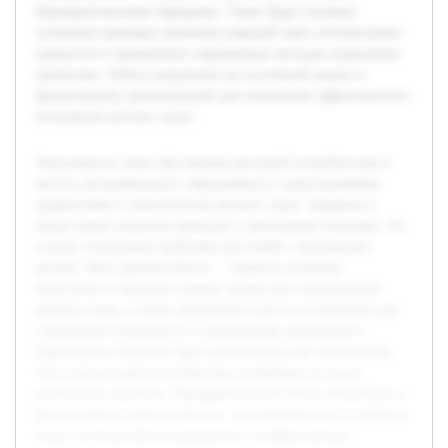
бюрократическими барьерами. Также будут изучены
успешные примеры снижения очередей через оптимизацию
процессов и применение современных методов управления
проектами. Работа направлена на системный анализ и
формулировку рекомендаций для повышения эффективности
возведения детских садов.
Актуальность темы обусловлена растущей потребностью в
местах для дошкольного образования и существующими
трудностями в строительстве детских садов. Задержки в
вводе новых объектов приводят к увеличению очередей, что
создает социальные проблемы для семей с маленькими
детьми. Цель данной работы — выявить основные
недостатки и причины срывов сроков при строительстве
детских садов, а также предложить пути их устранения для
сокращения очередности в учреждениях дошкольного
образования. В работе будут рассмотрены как технические,
так и организационные факторы, влияющие на сроки
реализации проектов. Предварительный обзор литературы и
региональных отчетов показал, что проблемы часто связаны с
недостаточным финансированием, неэффективным