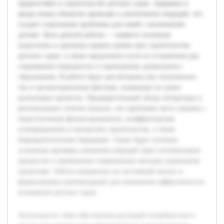
трудностями в строительстве детских садов. Задержки в
вводе новых объектов приводят к увеличению очередей, что
создает социальные проблемы для семей с маленькими
детьми. Цель данной работы — выявить основные
недостатки и причины срывов сроков при строительстве
детских садов, а также предложить пути их устранения для
сокращения очередности в учреждениях дошкольного
образования. В работе будут рассмотрены как технические,
так и организационные факторы, влияющие на сроки
реализации проектов. Предварительный обзор литературы и
региональных отчетов показал, что проблемы часто связаны с
недостаточным финансированием, неэффективным
планированием и контролем строительства, а также
бюрократическими барьерами. Также будут изучены
успешные примеры снижения очередей через оптимизацию
процессов и применение современных методов управления
проектами. Работа направлена на системный анализ и
формулировку рекомендаций для повышения эффективности
возведения детских садов.
Актуальность темы обусловлена растущей потребностью в