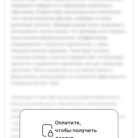
сокращения очередности в учреждениях дошкольного
образования. В работе будут рассмотрены как технические,
так и организационные факторы, влияющие на сроки
реализации проектов. Предварительный обзор литературы и
региональных отчетов показал, что проблемы часто связаны с
недостаточным финансированием, неэффективным
планированием и контролем строительства, а также
бюрократическими барьерами. Также будут изучены
успешные примеры снижения очередей через оптимизацию
процессов и применение современных методов управления
проектами. Работа направлена на системный анализ и
формулировку рекомендаций для повышения эффективности
возведения детских садов.
Актуальность темы обусловлена растущей потребностью в
местах для дошкольного образования и существующими
трудностями в строительстве детских садов. Задержки в
вводе новых объектов приводят к увеличению очередей, что
Оплатите,
создает социальные проблемы для семей с маленькими
чтобы получить
детьми. Цель данной работы — выявить основные
недостатки и причины срывов сроков при строительстве
доступ