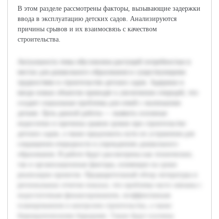
В этом разделе рассмотрены факторы, вызывающие задержки
ввода в эксплуатацию детских садов. Анализируются
причины срывов и их взаимосвязь с качеством
строительства.
Актуальность темы обусловлена растущей потребностью в
местах для дошкольного образования и существующими
трудностями в строительстве детских садов. Задержки в
вводе новых объектов приводят к увеличению очередей, что
создает социальные проблемы для семей с маленькими
детьми. Цель данной работы — выявить основные
недостатки и причины срывов сроков при строительстве
детских садов, а также предложить пути их устранения для
сокращения очередности в учреждениях дошкольного
образования. В работе будут рассмотрены как технические,
так и организационные факторы, влияющие на сроки
реализации проектов. Предварительный обзор литературы и
региональных отчетов показал, что проблемы часто связаны с
недостаточным финансированием, неэффективным
планированием и контролем строительства, а также
бюрократическими барьерами. Также будут изучены