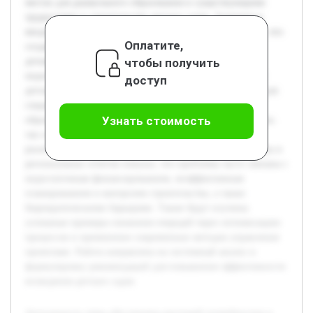
местах для дошкольного образования и существующими
трудностями в строительстве детских садов. Задержки в
вводе новых объектов приводят к увеличению очередей, что
Оплатите,
создает социальные проблемы для семей с маленькими
чтобы получить
детьми. Цель данной работы — выявить основные
недостатки и причины срывов сроков при строительстве
доступ
детских садов, а также предложить пути их устранения для
сокращения очередности в учреждениях дошкольного
Узнать стоимость
образования. В работе будут рассмотрены как технические,
так и организационные факторы, влияющие на сроки
реализации проектов. Предварительный обзор литературы и
региональных отчетов показал, что проблемы часто связаны с
недостаточным финансированием, неэффективным
планированием и контролем строительства, а также
бюрократическими барьерами. Также будут изучены
успешные примеры снижения очередей через оптимизацию
процессов и применение современных методов управления
проектами. Работа направлена на системный анализ и
формулировку рекомендаций для повышения эффективности
возведения детских садов.