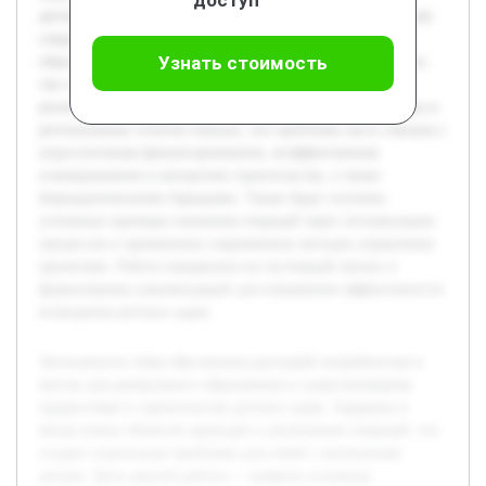
детских садов, а также предложить пути их устранения для
сокращения очередности в учреждениях дошкольного
Узнать стоимость
образования. В работе будут рассмотрены как технические,
так и организационные факторы, влияющие на сроки
реализации проектов. Предварительный обзор литературы и
региональных отчетов показал, что проблемы часто связаны с
недостаточным финансированием, неэффективным
планированием и контролем строительства, а также
бюрократическими барьерами. Также будут изучены
успешные примеры снижения очередей через оптимизацию
процессов и применение современных методов управления
проектами. Работа направлена на системный анализ и
формулировку рекомендаций для повышения эффективности
возведения детских садов.
Актуальность темы обусловлена растущей потребностью в
местах для дошкольного образования и существующими
трудностями в строительстве детских садов. Задержки в
вводе новых объектов приводят к увеличению очередей, что
создает социальные проблемы для семей с маленькими
детьми. Цель данной работы — выявить основные