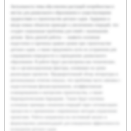
Актуальность темы обусловлена растущей потребностью в
местах для дошкольного образования и существующими
трудностями в строительстве детских садов. Задержки в
вводе новых объектов приводят к увеличению очередей, что
создает социальные проблемы для семей с маленькими
детьми. Цель данной работы — выявить основные
недостатки и причины срывов сроков при строительстве
детских садов, а также предложить пути их устранения для
сокращения очередности в учреждениях дошкольного
образования. В работе будут рассмотрены как технические,
так и организационные факторы, влияющие на сроки
реализации проектов. Предварительный обзор литературы и
региональных отчетов показал, что проблемы часто связаны с
недостаточным финансированием, неэффективным
планированием и контролем строительства, а также
бюрократическими барьерами. Также будут изучены
успешные примеры снижения очередей через оптимизацию
процессов и применение современных методов управления
проектами. Работа направлена на системный анализ и
формулировку рекомендаций для повышения эффективности
возведения детских садов.