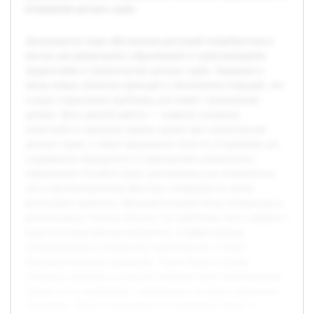
возведения детских садов.
Актуальность темы обусловлена растущей потребностью в
местах для дошкольного образования и существующими
трудностями в строительстве детских садов. Задержки в
вводе новых объектов приводят к увеличению очередей, что
создает социальные проблемы для семей с маленькими
детьми. Цель данной работы — выявить основные
недостатки и причины срывов сроков при строительстве
детских садов, а также предложить пути их устранения для
сокращения очередности в учреждениях дошкольного
образования. В работе будут рассмотрены как технические,
так и организационные факторы, влияющие на сроки
реализации проектов. Предварительный обзор литературы и
региональных отчетов показал, что проблемы часто связаны с
недостаточным финансированием, неэффективным
планированием и контролем строительства, а также
бюрократическими барьерами. Также будут изучены
успешные примеры снижения очередей через оптимизацию
процессов и применение современных методов управления
проектами. Работа направлена на системный анализ и