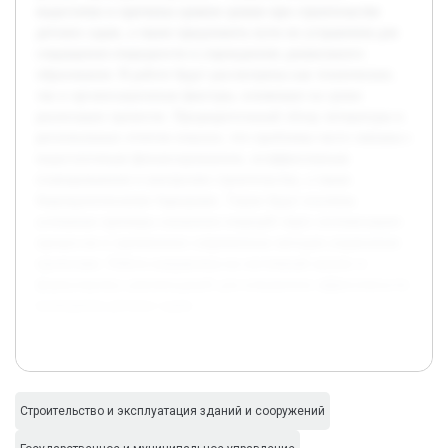
недостатки и причины срывов сроков при строительстве
детских садов, а также предложить пути их устранения для
сокращения очередности в учреждениях дошкольного
образования. В работе будут рассмотрены как технические,
так и организационные факторы, влияющие на сроки
реализации проектов. Предварительный обзор литературы и
региональных отчетов показал, что проблемы часто связаны с
недостаточным финансированием, неэффективным
планированием и контролем строительства, а также
бюрократическими барьерами. Также будут изучены
успешные примеры снижения очередей через оптимизацию
процессов и применение современных методов управления
проектами. Работа направлена на системный анализ и
формулировку рекомендаций для повышения эффективности
возведения детских садов.
Строительство и эксплуатация зданий и сооружений