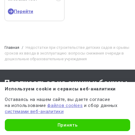
Перейти
Главная
Недостатки при строительстве детских садов и срывы
сроков их ввода в эксплуатацию: вопросы снижения очереди в
дошкольные образовательные учреждения
Подписаться на акции и бонусы
Используем cookie и сервисы веб-аналитики
Оставаясь на нашем сайте, вы даете согласие
на использование
файлов cookies
и сбор данных
системами веб-аналитики
Узнать стоимость
Принять
ПОДПИСАТЬСЯ