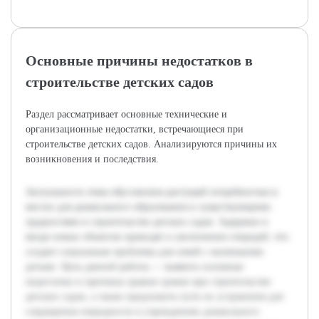
Основные причины недостатков в
строительстве детских садов
Раздел рассматривает основные технические и
организационные недостатки, встречающиеся при
строительстве детских садов. Анализируются причины их
возникновения и последствия.
Актуальность темы обусловлена растущей потребностью в
местах для дошкольного образования и существующими
трудностями в строительстве детских садов. Задержки в
вводе новых объектов приводят к увеличению очередей, что
создает социальные проблемы для семей с маленькими
детьми. Цель данной работы — выявить основные
недостатки и причины срывов сроков при строительстве
детских садов, а также предложить пути их устранения для
сокращения очередности в учреждениях дошкольного