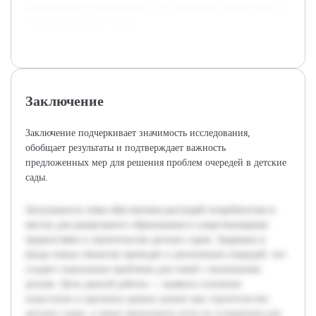
формулировку рекомендаций для повышения эффективности
возведения детских садов.
Заключение
Заключение подчеркивает значимость исследования,
обобщает результаты и подтверждает важность
предложенных мер для решения проблем очередей в детские
сады.
Актуальность темы обусловлена растущей потребностью в
местах для дошкольного образования и существующими
трудностями в строительстве детских садов. Задержки в
вводе новых объектов приводят к увеличению очередей, что
создает социальные проблемы для семей с маленькими
детьми. Цель данной работы — выявить основные
недостатки и причины срывов сроков при строительстве
детских садов, а также предложить пути их устранения для