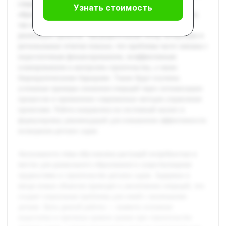
сокращения очередности в учреждениях дошкольного
Узнать стоимость
образования. В работе будут рассмотрены как технические,
так и организационные факторы, влияющие на сроки
реализации проектов. Предварительный обзор литературы и
региональных отчетов показал, что проблемы часто связаны с
недостаточным финансированием, неэффективным
планированием и контролем строительства, а также
бюрократическими барьерами. Также будут изучены
успешные примеры снижения очередей через оптимизацию
процессов и применение современных методов управления
проектами. Работа направлена на системный анализ и
формулировку рекомендаций для повышения эффективности
возведения детских садов.
Актуальность темы обусловлена растущей потребностью в
местах для дошкольного образования и существующими
трудностями в строительстве детских садов. Задержки в
вводе новых объектов приводят к увеличению очередей, что
создает социальные проблемы для семей с маленькими
детьми. Цель данной работы — выявить основные
недостатки и причины срывов сроков при строительстве