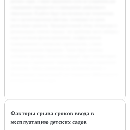
детских садов, а также предложить пути их устранения для
сокращения очередности в учреждениях дошкольного
образования. В работе будут рассмотрены как технические,
так и организационные факторы, влияющие на сроки
реализации проектов. Предварительный обзор литературы и
региональных отчетов показал, что проблемы часто связаны с
недостаточным финансированием, неэффективным
планированием и контролем строительства, а также
бюрократическими барьерами. Также будут изучены
успешные примеры снижения очередей через оптимизацию
процессов и применение современных методов управления
проектами. Работа направлена на системный анализ и
формулировку рекомендаций для повышения эффективности
возведения детских садов.
Факторы срыва сроков ввода в
эксплуатацию детских садов