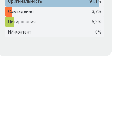
Оригинальность
91,1%
Совпадения
3,7%
Цитирования
5,2%
ИИ-контент
0%