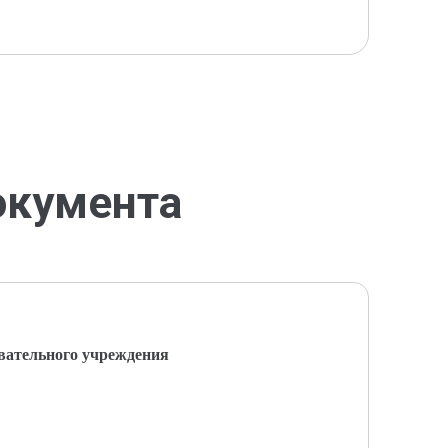
окумента
вательного учреждения