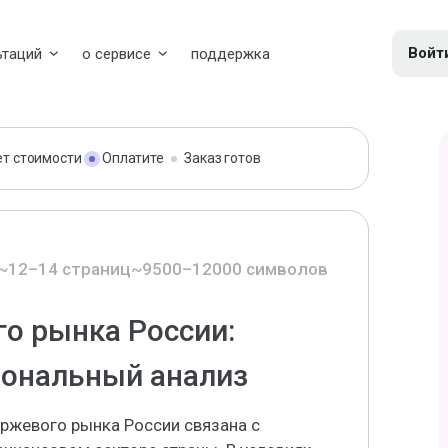
Войт
ьтаций
о сервисе
поддержка
ет стоимости
Оплатите
Заказ готов
~12–14 страниц
~9500–12000 символов
о рынка России:
иональный анализ
иржевого рынка России связана с