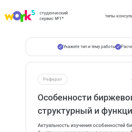
студенческий
типы консул
сервис №1
*
Укажите тип и тему работы
Расч
Реферат
Особенности биржевог
структурный и функц
Актуальность изучения особенностей б