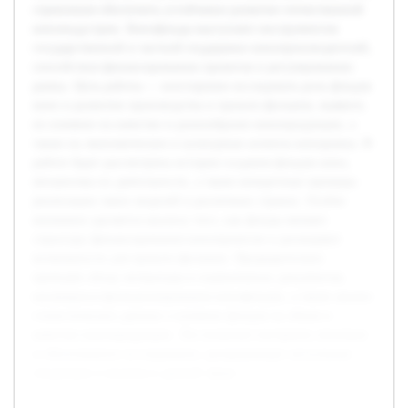
стремления обеспечить устойчивое развитие отечественной
киноиндустрии. Кинофонды выступают инструментом
государственной и частной поддержки кинопроизводителей,
способствуя финансированию проектов и регулированию
рынка. Цель работы — всесторонне исследовать роль фондов
кино в развитии производства и проката фильмов, выявить
их влияние на качество и разнообразие кинопродукции, а
также на экономические и культурные аспекты кинорынка. В
работе будет рассмотрена история создания фондов кино,
механизмы их деятельности, а также конкретные примеры
реализации таких моделей в различных странах. Особое
внимание уделяется анализу того, как фонды меняют
структуру финансирования кинопроектов и расширяют
возможности для проката фильмов. Предварительно
проведён обзор литературы и нормативных документов,
касающихся функционирования кинофондов, а также анализ
статистических данных о влиянии фондов на объем и
качество кинопродукции. Это позволит построить логичное
и обоснованное исследование, раскрывающее актуальные
тенденции и вызовы в данной сфере.