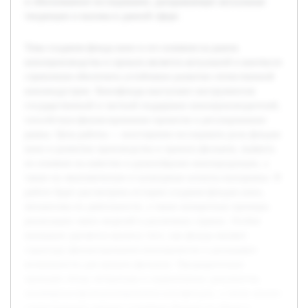
и обоснованное исследование, раскрывающее актуальные
тенденции и вызовы в данной сфере.
Тема создания фонда кино и его влияния на рынок
кинопроизводства и проката является актуальной в контексте
стремления обеспечить устойчивое развитие отечественной
киноиндустрии. Кинофонды выступают инструментом
государственной и частной поддержки кинопроизводителей,
способствуя финансированию проектов и регулированию
рынка. Цель работы — всесторонне исследовать роль фондов
кино в развитии производства и проката фильмов, выявить
их влияние на качество и разнообразие кинопродукции, а
также на экономические и культурные аспекты кинорынка. В
работе будет рассмотрена история создания фондов кино,
механизмы их деятельности, а также конкретные примеры
реализации таких моделей в различных странах. Особое
внимание уделяется анализу того, как фонды меняют
структуру финансирования кинопроектов и расширяют
возможности для проката фильмов. Предварительно
проведён обзор литературы и нормативных документов,
касающихся функционирования кинофондов, а также анализ
статистических данных о влиянии фондов на объем и