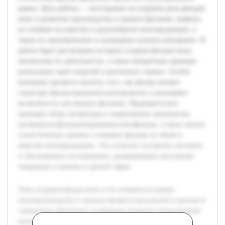
рынка. Цель работы — всесторонне исследовать роль фондов
кино в развитии производства и проката фильмов, выявить
их влияние на качество и разнообразие кинопродукции, а
также на экономические и культурные аспекты кинорынка. В
работе будет рассмотрена история создания фондов кино,
механизмы их деятельности, а также конкретные примеры
реализации таких моделей в различных странах. Особое
внимание уделяется анализу того, как фонды меняют
структуру финансирования кинопроектов и расширяют
возможности для проката фильмов. Предварительно
проведён обзор литературы и нормативных документов,
касающихся функционирования кинофондов, а также анализ
статистических данных о влиянии фондов на объем и
качество кинопродукции. Это позволит построить логичное
и обоснованное исследование, раскрывающее актуальные
тенденции и вызовы в данной сфере.
Тема создания фонда кино и его влияния на рынок
кинопроизводства и проката является актуальной в контексте
стремления обеспечить устойчивое развитие отечественной
киноиндустрии. Кинофонды выступают инструментом