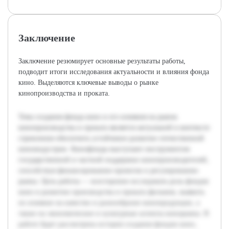
Заключение
Заключение резюмирует основные результаты работы,
подводит итоги исследования актуальности и влияния фонда
кино. Выделяются ключевые выводы о рынке
кинопроизводства и проката.
Тема создания фонда кино и его влияния на рынок
кинопроизводства и проката является актуальной в контексте
стремления обеспечить устойчивое развитие отечественной
киноиндустрии. Кинофонды выступают инструментом
государственной и частной поддержки кинопроизводителей,
способствуя финансированию проектов и регулированию
рынка. Цель работы — всесторонне исследовать роль фондов
кино в развитии производства и проката фильмов, выявить
их влияние на качество и разнообразие кинопродукции, а
также на экономические и культурные аспекты кинорынка. В
работе будет рассмотрена история создания фондов кино,