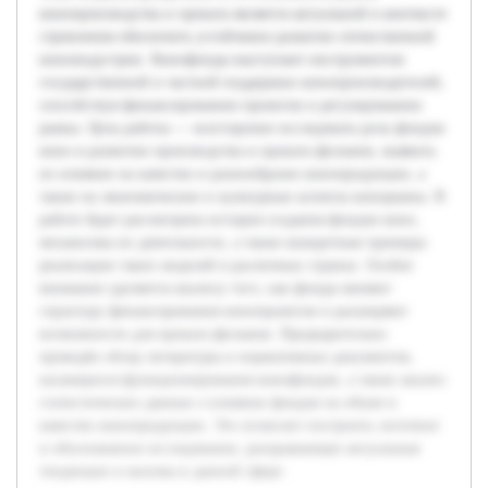
кинопроизводства и проката является актуальной в контексте
стремления обеспечить устойчивое развитие отечественной
киноиндустрии. Кинофонды выступают инструментом
государственной и частной поддержки кинопроизводителей,
способствуя финансированию проектов и регулированию
рынка. Цель работы — всесторонне исследовать роль фондов
кино в развитии производства и проката фильмов, выявить
их влияние на качество и разнообразие кинопродукции, а
также на экономические и культурные аспекты кинорынка. В
работе будет рассмотрена история создания фондов кино,
механизмы их деятельности, а также конкретные примеры
реализации таких моделей в различных странах. Особое
внимание уделяется анализу того, как фонды меняют
структуру финансирования кинопроектов и расширяют
возможности для проката фильмов. Предварительно
проведён обзор литературы и нормативных документов,
касающихся функционирования кинофондов, а также анализ
статистических данных о влиянии фондов на объем и
качество кинопродукции. Это позволит построить логичное
и обоснованное исследование, раскрывающее актуальные
тенденции и вызовы в данной сфере.