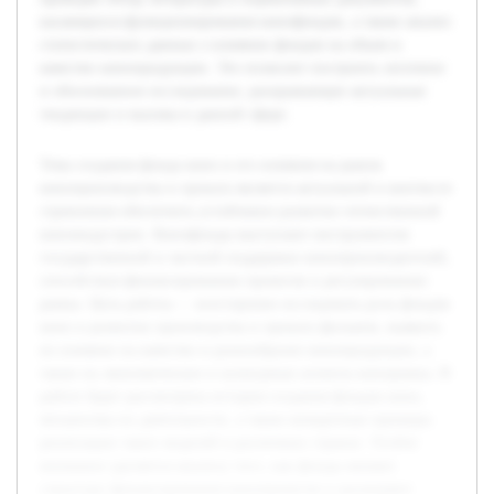
касающихся функционирования кинофондов, а также анализ
статистических данных о влиянии фондов на объем и
качество кинопродукции. Это позволит построить логичное
и обоснованное исследование, раскрывающее актуальные
тенденции и вызовы в данной сфере.
Тема создания фонда кино и его влияния на рынок
кинопроизводства и проката является актуальной в контексте
стремления обеспечить устойчивое развитие отечественной
киноиндустрии. Кинофонды выступают инструментом
государственной и частной поддержки кинопроизводителей,
способствуя финансированию проектов и регулированию
рынка. Цель работы — всесторонне исследовать роль фондов
кино в развитии производства и проката фильмов, выявить
их влияние на качество и разнообразие кинопродукции, а
также на экономические и культурные аспекты кинорынка. В
работе будет рассмотрена история создания фондов кино,
механизмы их деятельности, а также конкретные примеры
реализации таких моделей в различных странах. Особое
внимание уделяется анализу того, как фонды меняют
структуру финансирования кинопроектов и расширяют