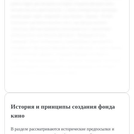
работе будет рассмотрена история создания фондов кино,
механизмы их деятельности, а также конкретные примеры
реализации таких моделей в различных странах. Особое
внимание уделяется анализу того, как фонды меняют
структуру финансирования кинопроектов и расширяют
возможности для проката фильмов. Предварительно
проведён обзор литературы и нормативных документов,
касающихся функционирования кинофондов, а также анализ
статистических данных о влиянии фондов на объем и
качество кинопродукции. Это позволит построить логичное
и обоснованное исследование, раскрывающее актуальные
тенденции и вызовы в данной сфере.
История и принципы создания фонда
кино
В разделе рассматриваются исторические предпосылки и