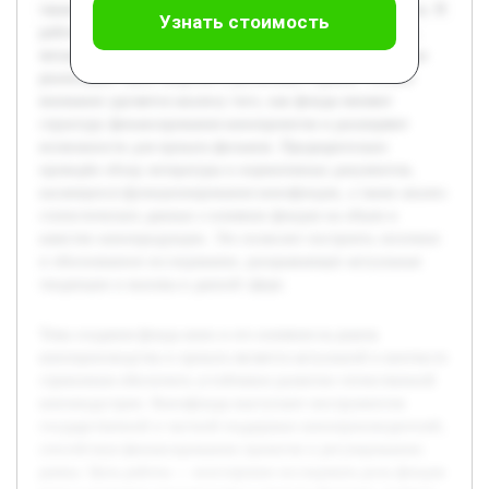
также на экономические и культурные аспекты кинорынка. В
Узнать стоимость
работе будет рассмотрена история создания фондов кино,
механизмы их деятельности, а также конкретные примеры
реализации таких моделей в различных странах. Особое
внимание уделяется анализу того, как фонды меняют
структуру финансирования кинопроектов и расширяют
возможности для проката фильмов. Предварительно
проведён обзор литературы и нормативных документов,
касающихся функционирования кинофондов, а также анализ
статистических данных о влиянии фондов на объем и
качество кинопродукции. Это позволит построить логичное
и обоснованное исследование, раскрывающее актуальные
тенденции и вызовы в данной сфере.
Тема создания фонда кино и его влияния на рынок
кинопроизводства и проката является актуальной в контексте
стремления обеспечить устойчивое развитие отечественной
киноиндустрии. Кинофонды выступают инструментом
государственной и частной поддержки кинопроизводителей,
способствуя финансированию проектов и регулированию
рынка. Цель работы — всесторонне исследовать роль фондов