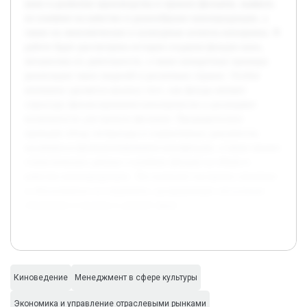
кино в развитии производства и проката фильмов, выявить
их влияние на качество и разнообразие кинопродукции, а
также на экономические и культурные аспекты кинорынка. В
работе будет рассмотрена история создания фондов кино,
механизмы их деятельности, а также конкретные примеры
реализации таких моделей в различных странах. Особое
внимание уделяется анализу того, как фонды меняют
структуру финансирования кинопроектов и расширяют
возможности для проката фильмов. Предварительно
проведён обзор литературы и нормативных документов,
касающихся функционирования кинофондов, а также анализ
статистических данных о влиянии фондов на объем и
качество кинопродукции. Это позволит построить логичное
и обоснованное исследование, раскрывающее актуальные
тенденции и вызовы в данной сфере.
Киноведение
Менеджмент в сфере культуры
Экономика и управление отраслевыми рынками