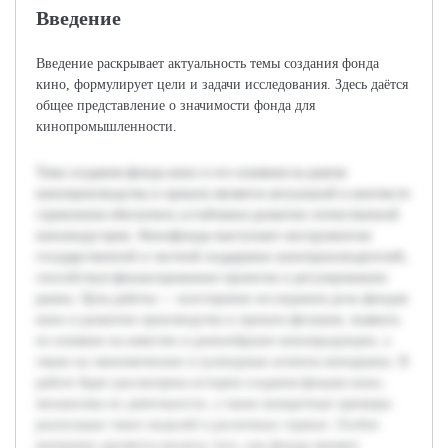
Введение
Введение раскрывает актуальность темы создания фонда
кино, формулирует цели и задачи исследования. Здесь даётся
общее представление о значимости фонда для
кинопромышленности.
Тема создания фонда кино и его влияния на рынок
кинопроизводства и проката является актуальной в контексте
стремления обеспечить устойчивое развитие отечественной
киноиндустрии. Кинофонды выступают инструментом
государственной и частной поддержки кинопроизводителей,
способствуя финансированию проектов и регулированию
рынка. Цель работы — всесторонне исследовать роль фондов
кино в развитии производства и проката фильмов, выявить
их влияние на качество и разнообразие кинопродукции, а
также на экономические и культурные аспекты кинорынка. В
работе будет рассмотрена история создания фондов кино,
механизмы их деятельности, а также конкретные примеры
реализации таких моделей в различных странах. Особое
внимание уделяется анализу того, как фонды меняют