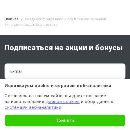
Главная
Создание фонда кино и его влияние на рынок
кинопроизводства и проката
Подписаться на акции и бонусы
Используем cookie и сервисы веб-аналитики
ПОДПИСАТЬСЯ
Оставаясь на нашем сайте, вы даете согласие
на использование
файлов cookies
и сбор данных
Отправляя форму, вы соглашаетесь с
офертой
,
политикой обработки
системами веб-аналитики
персональных данных
и даёте
согласие на обработку данных
Узнать стоимость
Принять
О Work5