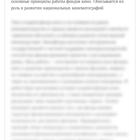
основные принципы работы фондов кино. Описывается их
роль в развитии национальных кинематографий.
Тема создания фонда кино и его влияния на рынок
кинопроизводства и проката является актуальной в контексте
стремления обеспечить устойчивое развитие отечественной
киноиндустрии. Кинофонды выступают инструментом
государственной и частной поддержки кинопроизводителей,
способствуя финансированию проектов и регулированию
рынка. Цель работы — всесторонне исследовать роль фондов
кино в развитии производства и проката фильмов, выявить
их влияние на качество и разнообразие кинопродукции, а
также на экономические и культурные аспекты кинорынка. В
работе будет рассмотрена история создания фондов кино,
механизмы их деятельности, а также конкретные примеры
реализации таких моделей в различных странах. Особое
внимание уделяется анализу того, как фонды меняют
структуру финансирования кинопроектов и расширяют
возможности для проката фильмов. Предварительно
проведён обзор литературы и нормативных документов,
касающихся функционирования кинофондов, а также анализ