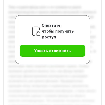
Тема создания фонда кино и его влияния на рынок
кинопроизводства и проката является актуальной в контексте
стремления обеспечить устойчивое развитие отечественной
киноиндустрии. Кинофонды выступают инструментом
Оплатите,
государственной и частной поддержки кинопроизводителей,
чтобы получить
способствуя финансированию проектов и регулированию
доступ
рынка. Цель работы — всесторонне исследовать роль фондов
кино в развитии производства и проката фильмов, выявить
их влияние на качество и разнообразие кинопродукции, а
Узнать стоимость
также на экономические и культурные аспекты кинорынка. В
работе будет рассмотрена история создания фондов кино,
механизмы их деятельности, а также конкретные примеры
реализации таких моделей в различных странах. Особое
внимание уделяется анализу того, как фонды меняют
структуру финансирования кинопроектов и расширяют
возможности для проката фильмов. Предварительно
проведён обзор литературы и нормативных документов,
касающихся функционирования кинофондов, а также анализ
статистических данных о влиянии фондов на объем и
качество кинопродукции. Это позволит построить логичное