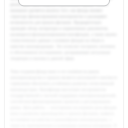
реализации таких моделей в различных странах. Особое
внимание уделяется анализу того, как фонды меняют
структуру финансирования кинопроектов и расширяют
возможности для проката фильмов. Предварительно
проведён обзор литературы и нормативных документов,
касающихся функционирования кинофондов, а также анализ
статистических данных о влиянии фондов на объем и
качество кинопродукции. Это позволит построить логичное
и обоснованное исследование, раскрывающее актуальные
тенденции и вызовы в данной сфере.
Тема создания фонда кино и его влияния на рынок
кинопроизводства и проката является актуальной в контексте
стремления обеспечить устойчивое развитие отечественной
киноиндустрии. Кинофонды выступают инструментом
государственной и частной поддержки кинопроизводителей,
способствуя финансированию проектов и регулированию
рынка. Цель работы — всесторонне исследовать роль фондов
кино в развитии производства и проката фильмов, выявить
их влияние на качество и разнообразие кинопродукции, а
также на экономические и культурные аспекты кинорынка. В