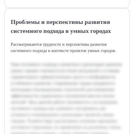
Проблемы и перспективы развития
системного подхода в умных городах
Рассматриваются трудности и перспективы развития
системного подхода в контексте проектов умных городов.
Тема системного подхода к развитию и реализации проектов
умных городов становится все более актуальной в условиях
стремительного урбанистического роста и необходимости
устойчивого развития. Современные города нуждаются в
интеграции инновационных технологий для повышения
эффективности управления и улучшения качества жизни
жителей. Цель данной работы заключается в исследовании
системного подхода как ключевого инструмента для
успешного планирования и реализации проектов умных
городов. В работе будут рассмотрены основные принципы
системного мышления, их применение на различных этапах
развития умных городов, а также примеры успешных