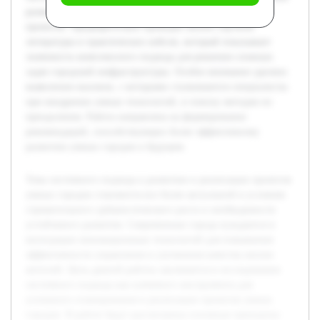
развития умных городов, а также примеры успешных
проектов. Предварительно проведен анализ научной
литературы и практических кейсов, который показывает
значимость комплексного подхода для решения сложных
задач городской инфраструктуры. Особое внимание уделено
выявлению вызовов, с которыми сталкиваются специалисты
при внедрении умных технологий, и поиску методов их
преодоления. Работа направлена на формирование
рекомендаций, способствующих более эффективному
развитию умных городов в будущем.
Тема системного подхода к развитию и реализации проектов
умных городов становится все более актуальной в условиях
стремительного урбанистического роста и необходимости
устойчивого развития. Современные города нуждаются в
интеграции инновационных технологий для повышения
эффективности управления и улучшения качества жизни
жителей. Цель данной работы заключается в исследовании
системного подхода как ключевого инструмента для
успешного планирования и реализации проектов умных
городов. В работе будут рассмотрены основные принципы