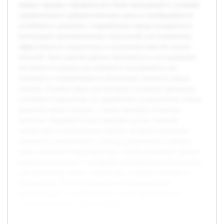
умных городов становится все более актуальной в условиях
стремительного урбанистического роста и необходимости
устойчивого развития. Современные города нуждаются в
интеграции инновационных технологий для повышения
эффективности управления и улучшения качества жизни
жителей. Цель данной работы заключается в исследовании
системного подхода как ключевого инструмента для
успешного планирования и реализации проектов умных
городов. В работе будут рассмотрены основные принципы
системного мышления, их применение на различных этапах
развития умных городов, а также примеры успешных
проектов. Предварительно проведен анализ научной
литературы и практических кейсов, который показывает
значимость комплексного подхода для решения сложных
задач городской инфраструктуры. Особое внимание уделено
выявлению вызовов, с которыми сталкиваются специалисты
при внедрении умных технологий, и поиску методов их
преодоления. Работа направлена на формирование
рекомендаций, способствующих более эффективному
развитию умных городов в будущем.