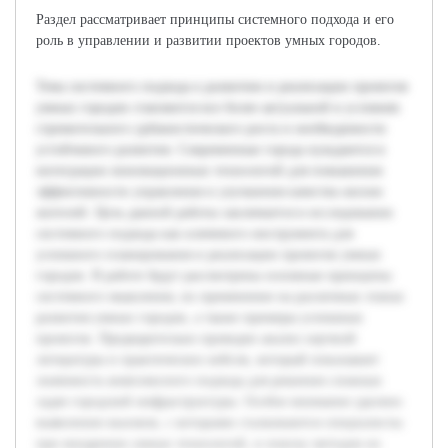
Раздел рассматривает принципы системного подхода и его
роль в управлении и развитии проектов умных городов.
Тема системного подхода к развитию и реализации проектов
умных городов становится все более актуальной в условиях
стремительного урбанистического роста и необходимости
устойчивого развития. Современные города нуждаются в
интеграции инновационных технологий для повышения
эффективности управления и улучшения качества жизни
жителей. Цель данной работы заключается в исследовании
системного подхода как ключевого инструмента для
успешного планирования и реализации проектов умных
городов. В работе будут рассмотрены основные принципы
системного мышления, их применение на различных этапах
развития умных городов, а также примеры успешных
проектов. Предварительно проведен анализ научной
литературы и практических кейсов, который показывает
значимость комплексного подхода для решения сложных
задач городской инфраструктуры. Особое внимание уделено
выявлению вызовов, с которыми сталкиваются специалисты
при внедрении умных технологий, и поиску методов их