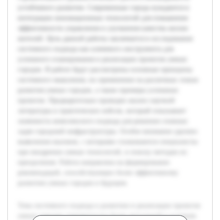
устойчивого развития. Современные города нуждаются в
интеграции инновационных технологий для повышения
эффективности управления и улучшения качества жизни
жителей. Цель данной работы заключается в исследовании
системного подхода как ключевого инструмента для
успешного планирования и реализации проектов умных
городов. В работе будут рассмотрены основные принципы
системного мышления, их применение на различных этапах
развития умных городов, а также примеры успешных
проектов. Предварительно проведен анализ научной
литературы и практических кейсов, который показывает
значимость комплексного подхода для решения сложных
задач городской инфраструктуры. Особое внимание уделено
выявлению вызовов, с которыми сталкиваются специалисты
при внедрении умных технологий, и поиску методов их
преодоления. Работа направлена на формирование
рекомендаций, способствующих более эффективному
развитию умных городов в будущем.
Тема системного подхода к развитию и реализации проектов
умных городов становится все более актуальной в условиях