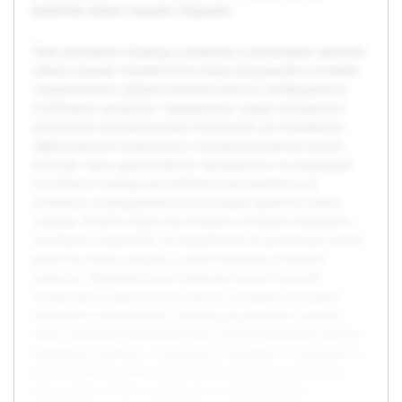
развитию умных городов в будущем.
Тема системного подхода к развитию и реализации проектов
умных городов становится все более актуальной в условиях
стремительного урбанистического роста и необходимости
устойчивого развития. Современные города нуждаются в
интеграции инновационных технологий для повышения
эффективности управления и улучшения качества жизни
жителей. Цель данной работы заключается в исследовании
системного подхода как ключевого инструмента для
успешного планирования и реализации проектов умных
городов. В работе будут рассмотрены основные принципы
системного мышления, их применение на различных этапах
развития умных городов, а также примеры успешных
проектов. Предварительно проведен анализ научной
литературы и практических кейсов, который показывает
значимость комплексного подхода для решения сложных
задач городской инфраструктуры. Особое внимание уделено
выявлению вызовов, с которыми сталкиваются специалисты
при внедрении умных технологий, и поиску методов их
преодоления. Работа направлена на формирование