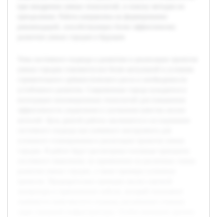
при внедрении умных технологий, и поиску методов их
преодоления. Работа направлена на формирование
рекомендаций, способствующих более эффективному
развитию умных городов в будущем.
Тема системного подхода к развитию и реализации проектов
умных городов становится все более актуальной в условиях
стремительного урбанистического роста и необходимости
устойчивого развития. Современные города нуждаются в
интеграции инновационных технологий для повышения
эффективности управления и улучшения качества жизни
жителей. Цель данной работы заключается в исследовании
системного подхода как ключевого инструмента для
успешного планирования и реализации проектов умных
городов. В работе будут рассмотрены основные принципы
системного мышления, их применение на различных этапах
развития умных городов, а также примеры успешных
проектов. Предварительно проведен анализ научной
литературы и практических кейсов, который показывает
значимость комплексного подхода для решения сложных
задач городской инфраструктуры. Особое внимание уделено