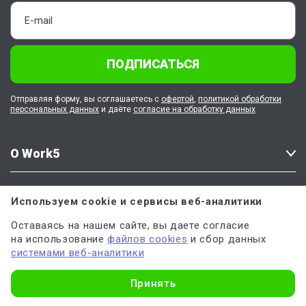
ПОДПИСАТЬСЯ
Отправляя форму, вы соглашаетесь с
офертой
,
политикой обработки
персональных данных
и даёте
согласие на обработку данных
О Work5
Клиентам
Используем cookie и сервисы веб-аналитики
Оставаясь на нашем сайте, вы даете согласие
Работа в Work5
на использование
файлов cookies
и сбор данных
системами веб-аналитики
Узнать стоимость
Наши соцсети
Напишите нам
Принять