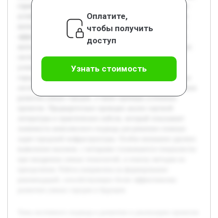
стремительного урбанистического роста и необходимости
Оплатите,
устойчивого развития. Современные города нуждаются в
интеграции инновационных технологий для повышения
чтобы получить
эффективности управления и улучшения качества жизни
доступ
жителей. Цель данной работы заключается в исследовании
системного подхода как ключевого инструмента для
успешного планирования и реализации проектов умных
Узнать стоимость
городов. В работе будут рассмотрены основные принципы
системного мышления, их применение на различных этапах
развития умных городов, а также примеры успешных
проектов. Предварительно проведен анализ научной
литературы и практических кейсов, который показывает
значимость комплексного подхода для решения сложных
задач городской инфраструктуры. Особое внимание уделено
выявлению вызовов, с которыми сталкиваются специалисты
при внедрении умных технологий, и поиску методов их
преодоления. Работа направлена на формирование
рекомендаций, способствующих более эффективному
развитию умных городов в будущем.
Тема системного подхода к развитию и реализации проектов