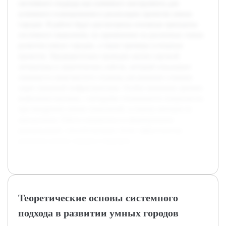
системного подхода как ключевого инструмента для
успешного планирования и реализации проектов умных
городов. В работе будут рассмотрены основные принципы
системного мышления, их применение на различных этапах
развития умных городов, а также примеры успешных
проектов. Предварительно проведен анализ научной
литературы и практических кейсов, который показывает
значимость комплексного подхода для решения сложных
задач городской инфраструктуры. Особое внимание уделено
выявлению вызовов, с которыми сталкиваются специалисты
при внедрении умных технологий, и поиску методов их
преодоления. Работа направлена на формирование
рекомендаций, способствующих более эффективному
развитию умных городов в будущем.
Теоретические основы системного
подхода в развитии умных городов