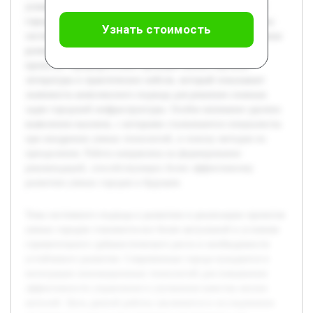
успешного планирования и реализации проектов умных
городов. В работе будут рассмотрены основные принципы
Узнать стоимость
системного мышления, их применение на различных этапах
развития умных городов, а также примеры успешных
проектов. Предварительно проведен анализ научной
литературы и практических кейсов, который показывает
значимость комплексного подхода для решения сложных
задач городской инфраструктуры. Особое внимание уделено
выявлению вызовов, с которыми сталкиваются специалисты
при внедрении умных технологий, и поиску методов их
преодоления. Работа направлена на формирование
рекомендаций, способствующих более эффективному
развитию умных городов в будущем.
Тема системного подхода к развитию и реализации проектов
умных городов становится все более актуальной в условиях
стремительного урбанистического роста и необходимости
устойчивого развития. Современные города нуждаются в
интеграции инновационных технологий для повышения
эффективности управления и улучшения качества жизни
жителей. Цель данной работы заключается в исследовании