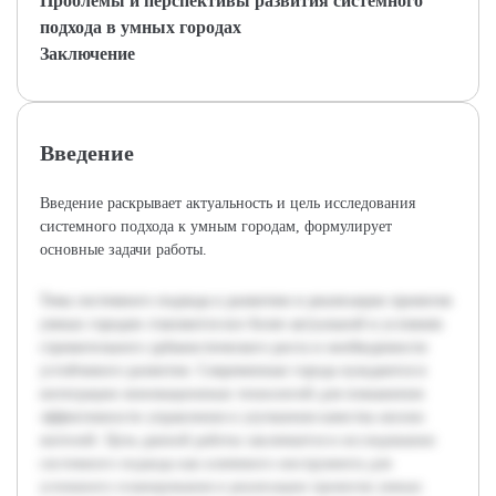
Проблемы и перспективы развития системного
подхода в умных городах
Заключение
Введение
Введение раскрывает актуальность и цель исследования
системного подхода к умным городам, формулирует
основные задачи работы.
Тема системного подхода к развитию и реализации проектов
умных городов становится все более актуальной в условиях
стремительного урбанистического роста и необходимости
устойчивого развития. Современные города нуждаются в
интеграции инновационных технологий для повышения
эффективности управления и улучшения качества жизни
жителей. Цель данной работы заключается в исследовании
системного подхода как ключевого инструмента для
успешного планирования и реализации проектов умных