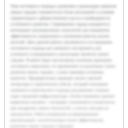
Тема системного подхода к развитию и реализации проектов
умных городов становится все более актуальной в условиях
стремительного урбанистического роста и необходимости
устойчивого развития. Современные города нуждаются в
интеграции инновационных технологий для повышения
эффективности управления и улучшения качества жизни
жителей. Цель данной работы заключается в исследовании
системного подхода как ключевого инструмента для
успешного планирования и реализации проектов умных
городов. В работе будут рассмотрены основные принципы
системного мышления, их применение на различных этапах
развития умных городов, а также примеры успешных
проектов. Предварительно проведен анализ научной
литературы и практических кейсов, который показывает
значимость комплексного подхода для решения сложных
задач городской инфраструктуры. Особое внимание уделено
выявлению вызовов, с которыми сталкиваются специалисты
при внедрении умных технологий, и поиску методов их
преодоления. Работа направлена на формирование
рекомендаций, способствующих более эффективному
развитию умных городов в будущем.