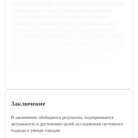
системного мышления, их применение на различных этапах
развития умных городов, а также примеры успешных
проектов. Предварительно проведен анализ научной
литературы и практических кейсов, который показывает
значимость комплексного подхода для решения сложных
задач городской инфраструктуры. Особое внимание уделено
выявлению вызовов, с которыми сталкиваются специалисты
при внедрении умных технологий, и поиску методов их
преодоления. Работа направлена на формирование
рекомендаций, способствующих более эффективному
развитию умных городов в будущем.
Заключение
В заключении обобщаются результаты, подчеркивается
актуальность и достижение целей исследования системного
подхода к умным городам.