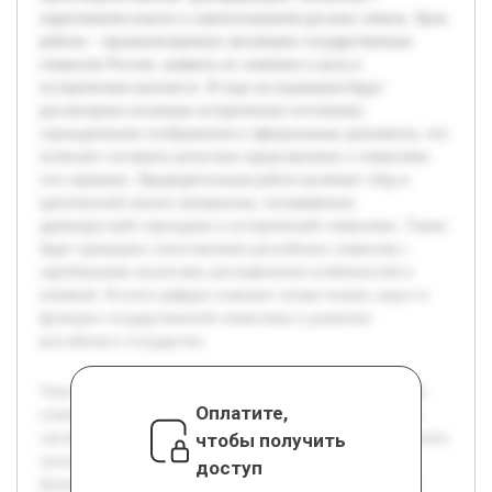
укреплением власти и самоосознанием русских земель. Цель
работы – проанализировать эволюцию государственных
символов России, выявить их значение и роль в
историческом контексте. В ходе исследования будут
рассмотрены основные исторические источники,
геральдические изображения и официальные документы, что
позволит составить целостное представление о символике
того времени. Предварительная работа включает сбор и
критический анализ материалов, посвящённых
древнерусской геральдике и исторической символике. Также
будет проведено сопоставление российских символов с
зарубежными аналогами для выявления особенностей и
влияний. В итоге реферат поможет лучше понять смысл и
функции государственной символики в развитии
российского государства.
Тема исследования посвящена развитию государственных
Оплатите,
символов России в XIV-XVI веках. Актуальность работы
чтобы получить
заключается в том, что изучение символики помогает понять
процессы становления российского государства и
доступ
формирование его идентичности. Именно в этот период