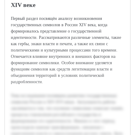
XIV веке
Первый раздел посвящён анализу возникновения
государственных символов в России XIV века, когда
формировалось представление о государственной
идентичности. Рассматриваются различные элементы, такие
как гербы, знаки власти и печати, а также их связи с
политическими и культурными процессами того времени.
Отмечается влияние внутренних и внешних факторов на
формирование символики. Особое внимание уделяется
функциям символов как средств легитимации власти и
объединения территорий в условиях политической
раздробленности.
Тема исследования посвящена развитию государственных
символов России в XIV-XVI веках. Актуальность работы
заключается в том, что изучение символики помогает понять
процессы становления российского государства и
формирование его идентичности. Именно в этот период
происходили важные трансформации, связанные с
укреплением власти и самоосознанием русских земель. Цель