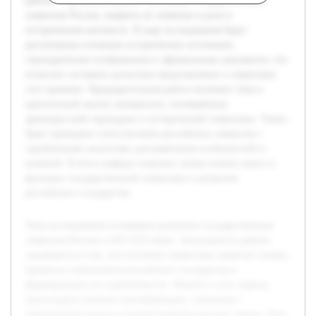
работы – проанализировать эволюцию государственных
символов России, выявить их значение и роль в
историческом контексте. В ходе исследования будут
рассмотрены основные исторические источники,
геральдические изображения и официальные документы, что
позволит составить целостное представление о символике
того времени. Предварительная работа включает сбор и
критический анализ материалов, посвящённых
древнерусской геральдике и исторической символике. Также
будет проведено сопоставление российских символов с
зарубежными аналогами для выявления особенностей и
влияний. В итоге реферат поможет лучше понять смысл и
функции государственной символики в развитии
российского государства.
Тема исследования посвящена развитию государственных
символов России в XIV-XVI веках. Актуальность работы
заключается в том, что изучение символики помогает понять
процессы становления российского государства и
формирование его идентичности. Именно в этот период
происходили важные трансформации, связанные с
укреплением власти и самоосознанием русских земель. Цель