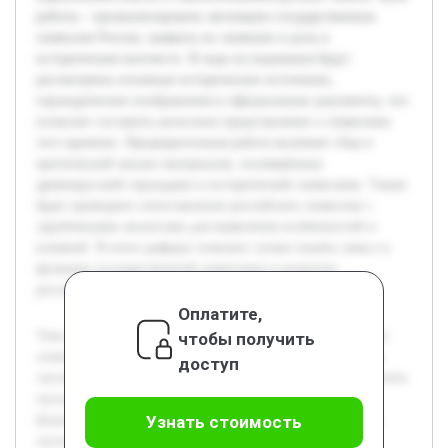
работы – проанализировать эволюцию государственных
символов России, выявить их значение и роль в
историческом контексте. В ходе исследования будут
рассмотрены основные исторические источники,
геральдические изображения и официальные документы, что
позволит составить целостное представление о символике
того времени. Предварительная работа включает сбор и
критический анализ материалов, посвящённых
древнерусской геральдике и исторической символике. Также
будет проведено сопоставление российских символов с
зарубежными аналогами для выявления особенностей и
влияний. В итоге реферат поможет лучше понять смысл и
функции государственной символики в развитии
российского государства.
Оплатите,
Тема исследования посвящена развитию государственных
чтобы получить
символов России в XIV-XVI веках. Актуальность работы
доступ
заключается в том, что изучение символики помогает понять
процессы становления российского государства и
формирование его идентичности. Именно в этот период
Узнать стоимость
происходили важные трансформации, связанные с