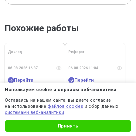
Похожие работы
Доклад
Реферат
06.08.2026 16:37
06.08.2026 11:04
Перейти
Перейти
Используем cookie и сервисы веб-аналитики
Сочинение
Оставаясь на нашем сайте, вы даете согласие
на использование
файлов cookies
и сбор данных
системами веб-аналитики
05.08.2026 16:31
Узнать стоимость
Принять
Перейти