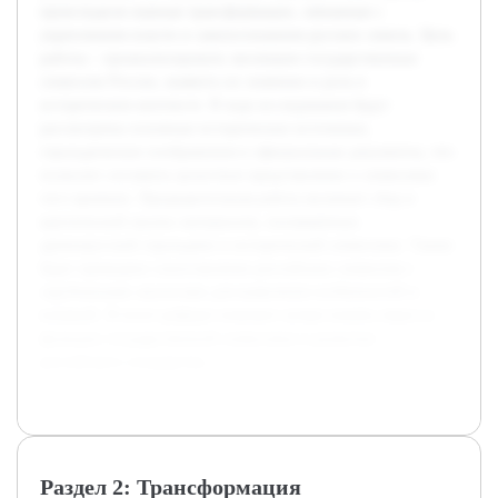
происходили важные трансформации, связанные с
укреплением власти и самоосознанием русских земель. Цель
работы – проанализировать эволюцию государственных
символов России, выявить их значение и роль в
историческом контексте. В ходе исследования будут
рассмотрены основные исторические источники,
геральдические изображения и официальные документы, что
позволит составить целостное представление о символике
того времени. Предварительная работа включает сбор и
критический анализ материалов, посвящённых
древнерусской геральдике и исторической символике. Также
будет проведено сопоставление российских символов с
зарубежными аналогами для выявления особенностей и
влияний. В итоге реферат поможет лучше понять смысл и
функции государственной символики в развитии
российского государства.
Раздел 2: Трансформация