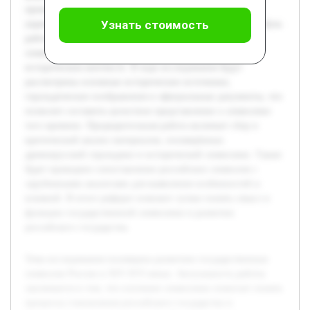
происходили важные трансформации, связанные с
Узнать стоимость
укреплением власти и самоосознанием русских земель. Цель
работы – проанализировать эволюцию государственных
символов России, выявить их значение и роль в
историческом контексте. В ходе исследования будут
рассмотрены основные исторические источники,
геральдические изображения и официальные документы, что
позволит составить целостное представление о символике
того времени. Предварительная работа включает сбор и
критический анализ материалов, посвящённых
древнерусской геральдике и исторической символике. Также
будет проведено сопоставление российских символов с
зарубежными аналогами для выявления особенностей и
влияний. В итоге реферат поможет лучше понять смысл и
функции государственной символики в развитии
российского государства.
Тема исследования посвящена развитию государственных
символов России в XIV-XVI веках. Актуальность работы
заключается в том, что изучение символики помогает понять
процессы становления российского государства и