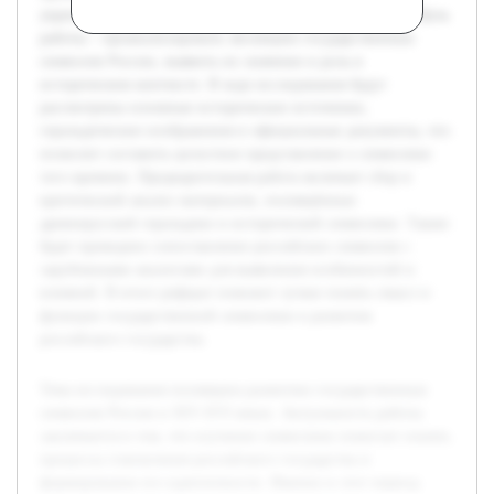
укреплением власти и самоосознанием русских земель. Цель
работы – проанализировать эволюцию государственных
символов России, выявить их значение и роль в
историческом контексте. В ходе исследования будут
рассмотрены основные исторические источники,
геральдические изображения и официальные документы, что
позволит составить целостное представление о символике
того времени. Предварительная работа включает сбор и
критический анализ материалов, посвящённых
древнерусской геральдике и исторической символике. Также
будет проведено сопоставление российских символов с
зарубежными аналогами для выявления особенностей и
влияний. В итоге реферат поможет лучше понять смысл и
функции государственной символики в развитии
российского государства.
Тема исследования посвящена развитию государственных
символов России в XIV-XVI веках. Актуальность работы
заключается в том, что изучение символики помогает понять
процессы становления российского государства и
формирование его идентичности. Именно в этот период