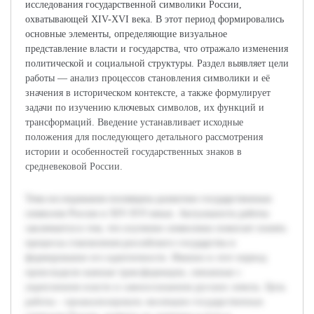
исследования государственной символики России,
охватывающей XIV-XVI века. В этот период формировались
основные элементы, определяющие визуальное
представление власти и государства, что отражало изменения
политической и социальной структуры. Раздел выявляет цели
работы — анализ процессов становления символики и её
значения в историческом контексте, а также формулирует
задачи по изучению ключевых символов, их функций и
трансформаций. Введение устанавливает исходные
положения для последующего детального рассмотрения
истории и особенностей государственных знаков в
средневековой России.
Тема исследования посвящена развитию государственных
символов России в XIV-XVI веках. Актуальность работы
заключается в том, что изучение символики помогает понять
процессы становления российского государства и
формирование его идентичности. Именно в этот период
происходили важные трансформации, связанные с
укреплением власти и самоосознанием русских земель. Цель
работы – проанализировать эволюцию государственных