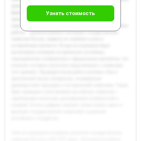
процессы становления российского государства и
формирование его идентичности. Именно в этот период
Узнать стоимость
происходили важные трансформации, связанные с
укреплением власти и самоосознанием русских земель. Цель
работы – проанализировать эволюцию государственных
символов России, выявить их значение и роль в
историческом контексте. В ходе исследования будут
рассмотрены основные исторические источники,
геральдические изображения и официальные документы, что
позволит составить целостное представление о символике
того времени. Предварительная работа включает сбор и
критический анализ материалов, посвящённых
древнерусской геральдике и исторической символике. Также
будет проведено сопоставление российских символов с
зарубежными аналогами для выявления особенностей и
влияний. В итоге реферат поможет лучше понять смысл и
функции государственной символики в развитии
российского государства.
Тема исследования посвящена развитию государственных
символов России в XIV-XVI веках. Актуальность работы