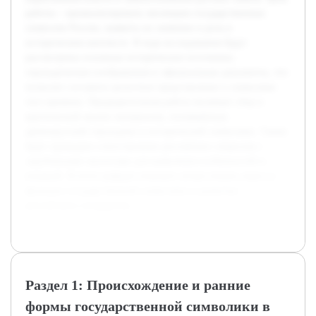
работы – проанализировать эволюцию государственных
символов России, выявить их значение и роль в
историческом контексте. В ходе исследования будут
рассмотрены основные исторические источники,
геральдические изображения и официальные документы, что
позволит составить целостное представление о символике
того времени. Предварительная работа включает сбор и
критический анализ материалов, посвящённых
древнерусской геральдике и исторической символике. Также
будет проведено сопоставление российских символов с
зарубежными аналогами для выявления особенностей и
влияний. В итоге реферат поможет лучше понять смысл и
функции государственной символики в развитии
российского государства.
Раздел 1: Происхождение и ранние
формы государственной символики в