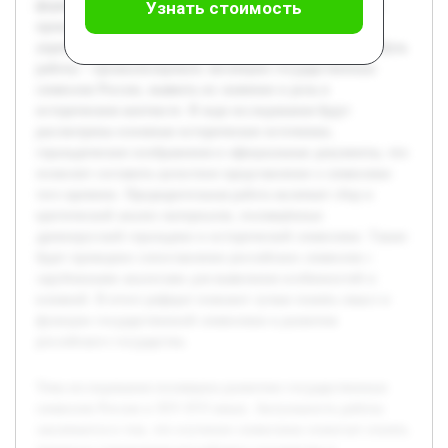
формирование его идентичности. Именно в этот период
Узнать стоимость
происходили важные трансформации, связанные с
укреплением власти и самоосознанием русских земель. Цель
работы – проанализировать эволюцию государственных
символов России, выявить их значение и роль в
историческом контексте. В ходе исследования будут
рассмотрены основные исторические источники,
геральдические изображения и официальные документы, что
позволит составить целостное представление о символике
того времени. Предварительная работа включает сбор и
критический анализ материалов, посвящённых
древнерусской геральдике и исторической символике. Также
будет проведено сопоставление российских символов с
зарубежными аналогами для выявления особенностей и
влияний. В итоге реферат поможет лучше понять смысл и
функции государственной символики в развитии
российского государства.
Тема исследования посвящена развитию государственных
символов России в XIV-XVI веках. Актуальность работы
заключается в том, что изучение символики помогает понять