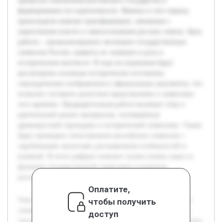
процессы становления российского государства и
формирование его идентичности. Именно в этот период
происходили важные трансформации, связанные с
укреплением власти и самоосознанием русских земель. Цель
работы – проанализировать эволюцию государственных
символов России, выявить их значение и роль в
историческом контексте. В ходе исследования будут
рассмотрены основные исторические источники,
геральдические изображения и официальные документы, что
позволит составить целостное представление о символике
того времени. Предварительная работа включает сбор и
критический анализ материалов, посвящённых
древнерусской геральдике и исторической символике. Также
будет проведено сопоставление российских символов с
зарубежными аналогами для выявления особенностей и
влияний. В итоге реферат поможет лучше понять смысл и
функции государственной символики в развитии
российского государства.
Оплатите,
Тема исследования посвящена развитию государственных
чтобы получить
символов России в XIV-XVI веках. Актуальность работы
доступ
заключается в том, что изучение символики помогает понять