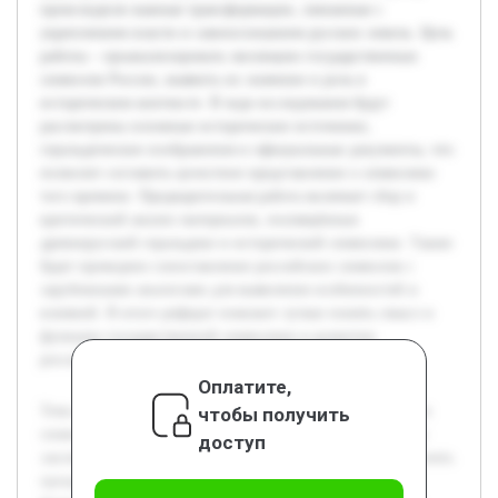
происходили важные трансформации, связанные с
укреплением власти и самоосознанием русских земель. Цель
работы – проанализировать эволюцию государственных
символов России, выявить их значение и роль в
историческом контексте. В ходе исследования будут
рассмотрены основные исторические источники,
геральдические изображения и официальные документы, что
позволит составить целостное представление о символике
того времени. Предварительная работа включает сбор и
критический анализ материалов, посвящённых
древнерусской геральдике и исторической символике. Также
будет проведено сопоставление российских символов с
зарубежными аналогами для выявления особенностей и
влияний. В итоге реферат поможет лучше понять смысл и
функции государственной символики в развитии
российского государства.
Оплатите,
Тема исследования посвящена развитию государственных
чтобы получить
символов России в XIV-XVI веках. Актуальность работы
доступ
заключается в том, что изучение символики помогает понять
процессы становления российского государства и