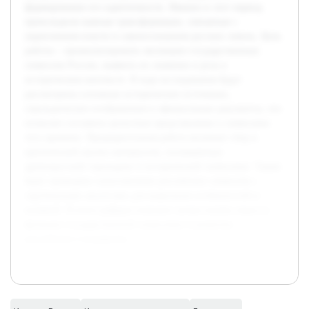
формирование его идентичности. Именно в этот период
происходили важные трансформации, связанные с
укреплением власти и самоосознанием русских земель. Цель
работы – проанализировать эволюцию государственных
символов России, выявить их значение и роль в
историческом контексте. В ходе исследования будут
рассмотрены основные исторические источники,
геральдические изображения и официальные документы, что
позволит составить целостное представление о символике
того времени. Предварительная работа включает сбор и
критический анализ материалов, посвящённых
древнерусской геральдике и исторической символике. Также
будет проведено сопоставление российских символов с
зарубежными аналогами для выявления особенностей и
влияний. В итоге реферат поможет лучше понять смысл и
функции государственной символики в развитии
российского государства.