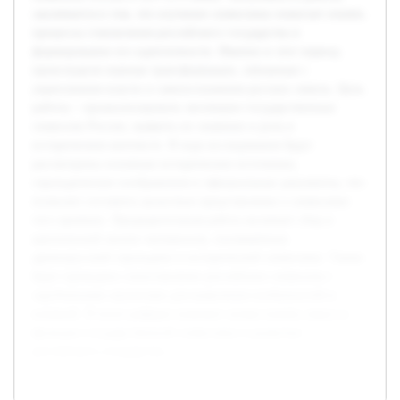
заключается в том, что изучение символики помогает понять
процессы становления российского государства и
формирование его идентичности. Именно в этот период
происходили важные трансформации, связанные с
укреплением власти и самоосознанием русских земель. Цель
работы – проанализировать эволюцию государственных
символов России, выявить их значение и роль в
историческом контексте. В ходе исследования будут
рассмотрены основные исторические источники,
геральдические изображения и официальные документы, что
позволит составить целостное представление о символике
того времени. Предварительная работа включает сбор и
критический анализ материалов, посвящённых
древнерусской геральдике и исторической символике. Также
будет проведено сопоставление российских символов с
зарубежными аналогами для выявления особенностей и
влияний. В итоге реферат поможет лучше понять смысл и
функции государственной символики в развитии
российского государства.