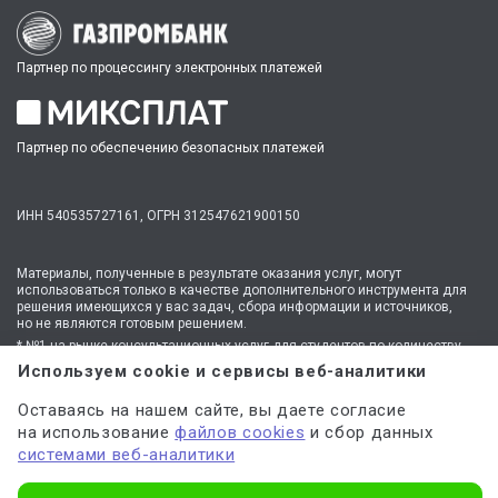
Партнер по процессингу электронных платежей
Партнер по обеспечению безопасных платежей
ИНН 540535727161,
ОГРН 312547621900150
Материалы, полученные в результате оказания услуг, могут
использоваться только в качестве дополнительного инструмента для
решения имеющихся у вас задач, сбора информации и источников,
но не являются готовым решением.
* №1 на рынке консультационных услуг для студентов по количеству
стационарных офисов-филиалов в 14 городах России (от Иркутска до
Используем cookie и сервисы веб-аналитики
Москвы,
полный перечень филиалов
). Зона обслуживания онлайн —
вся Россия.
Оставаясь на нашем сайте, вы даете согласие
Мы
используем файлы cookie
и
сервисы веб-аналитики
на использование
файлов cookies
и сбор данных
для персонализации сервисов и повышения удобства пользования
сайтом. Если вы не согласны на их использование, поменяйте
системами веб-аналитики
настройки браузера.