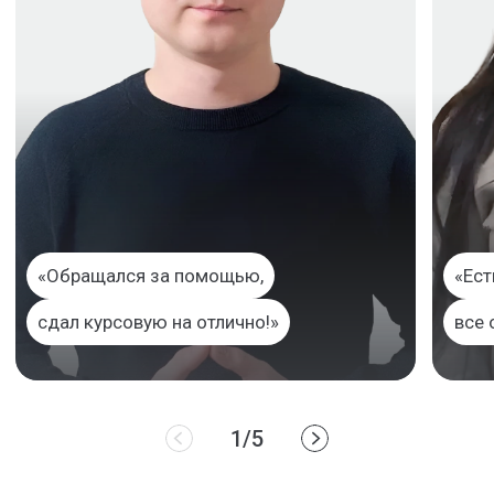
«Обращался за помощью,
«Ест
сдал курсовую на отлично!»
все 
1/5