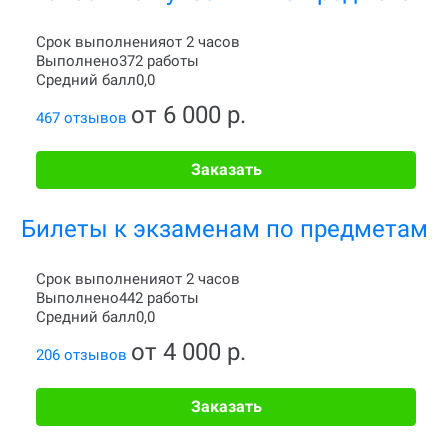
Срок выполнения
от 2 часов
Выполнено
372 работы
Средний балл
0,0
от 6 000 р.
467 отзывов
Заказать
Билеты к экзаменам по предметам
Срок выполнения
от 2 часов
Выполнено
442 работы
Средний балл
0,0
от 4 000 р.
206 отзывов
Заказать