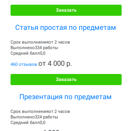
Заказать
Статья простая по предметам
Срок выполнения
от 2 часов
Выполнено
334 работы
Средний балл
0,0
от 4 000 р.
460 отзывов
Заказать
Презентация по предметам
Срок выполнения
от 2 часов
Выполнено
324 работы
Средний балл
0,0