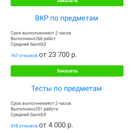
Заказать
ВКР по предметам
Срок выполнения
от 2 часов
Выполнено
260 работ
Средний балл
0,0
от 23 700 р.
167 отзывов
Заказать
Тесты по предметам
Срок выполнения
от 2 часов
Выполнено
251 работа
Средний балл
0,0
от 4 000 р.
418 отзывов