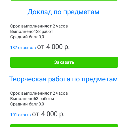
Доклад по предметам
Срок выполнения
от 2 часов
Выполнено
128 работ
Средний балл
0,0
от 4 000 р.
187 отзывов
Заказать
Творческая работа по предметам
Срок выполнения
от 2 часов
Выполнено
63 работы
Средний балл
0,0
от 4 000 р.
101 отзыв