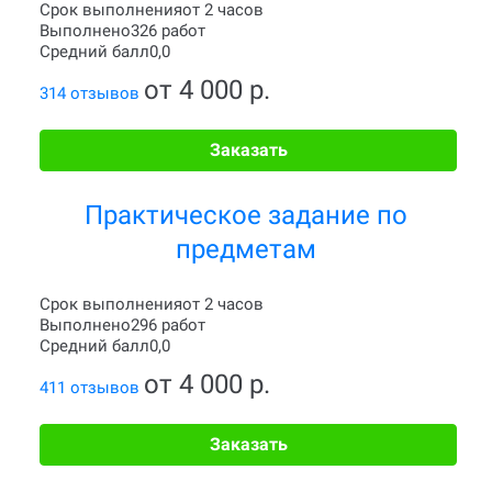
Срок выполнения
от 2 часов
Выполнено
326 работ
Средний балл
0,0
от 4 000 р.
314 отзывов
Заказать
Практическое задание по
предметам
Срок выполнения
от 2 часов
Выполнено
296 работ
Средний балл
0,0
от 4 000 р.
411 отзывов
Заказать