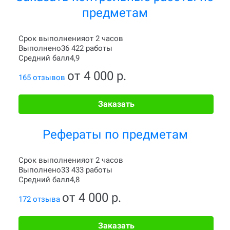
предметам
Срок выполнения
от 2 часов
Выполнено
36 422 работы
Средний балл
4,9
от 4 000 р.
165 отзывов
Заказать
Рефераты по предметам
Срок выполнения
от 2 часов
Выполнено
33 433 работы
Средний балл
4,8
от 4 000 р.
172 отзыва
Заказать