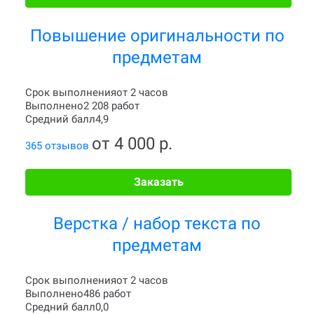
Повышение оригинальности по
предметам
Срок выполнения
от 2 часов
Выполнено
2 208 работ
Средний балл
4,9
от 4 000 р.
365 отзывов
Заказать
Верстка / набор текста по
предметам
Срок выполнения
от 2 часов
Выполнено
486 работ
Средний балл
0,0