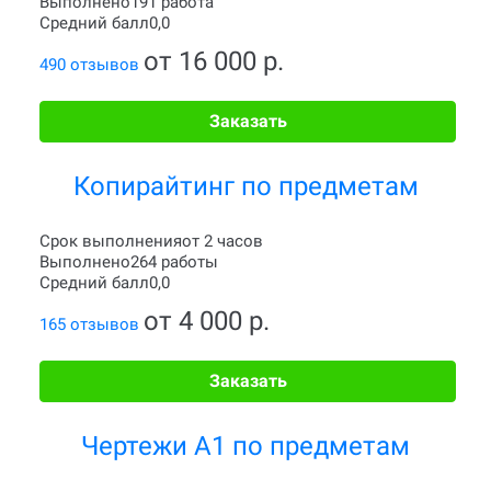
Выполнено
191 работа
Средний балл
0,0
от 16 000 р.
490 отзывов
Заказать
Копирайтинг по предметам
Срок выполнения
от 2 часов
Выполнено
264 работы
Средний балл
0,0
от 4 000 р.
165 отзывов
Заказать
Чертежи А1 по предметам