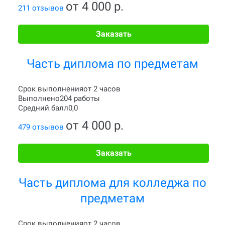
от 4 000 р.
211 отзывов
Заказать
Часть диплома по предметам
Срок выполнения
от 2 часов
Выполнено
204 работы
Средний балл
0,0
от 4 000 р.
479 отзывов
Заказать
Часть диплома для колледжа по
предметам
Срок выполнения
от 2 часов