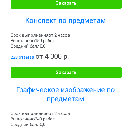
Заказать
Конспект по предметам
Срок выполнения
от 2 часов
Выполнено
159 работ
Средний балл
0,0
от 4 000 р.
223 отзыва
Заказать
Графическое изображение по
предметам
Срок выполнения
от 2 часов
Выполнено
240 работ
Средний балл
0,0