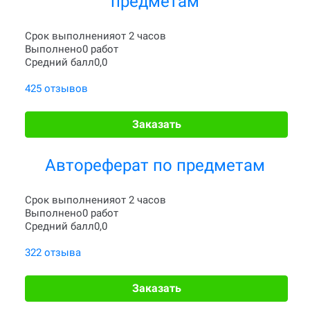
предметам
Срок выполнения
от 2 часов
Выполнено
0 работ
Средний балл
0,0
425 отзывов
Заказать
Автореферат по предметам
Срок выполнения
от 2 часов
Выполнено
0 работ
Средний балл
0,0
322 отзыва
Заказать