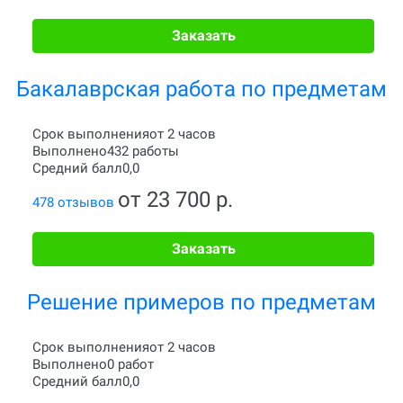
Заказать
Бакалаврская работа по предметам
Срок выполнения
от 2 часов
Выполнено
432 работы
Средний балл
0,0
от 23 700 р.
478 отзывов
Заказать
Решение примеров по предметам
Срок выполнения
от 2 часов
Выполнено
0 работ
Средний балл
0,0