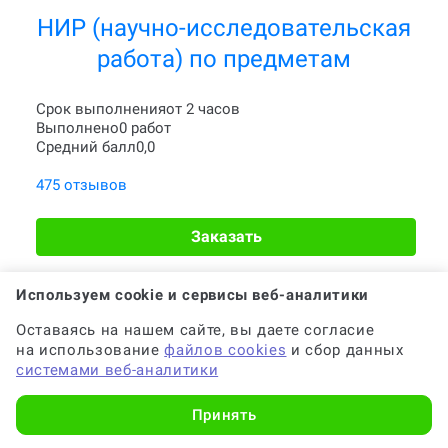
НИР (научно-исследовательская
работа) по предметам
Срок выполнения
от 2 часов
Выполнено
0 работ
Средний балл
0,0
475 отзывов
Заказать
Ответы на вопросы по предметам
Используем cookie и сервисы веб-аналитики
Оставаясь на нашем сайте, вы даете согласие
Срок выполнения
от 2 часов
на использование
файлов cookies
и сбор данных
Выполнено
0 работ
системами веб-аналитики
Средний балл
0,0
Принять
148 отзывов