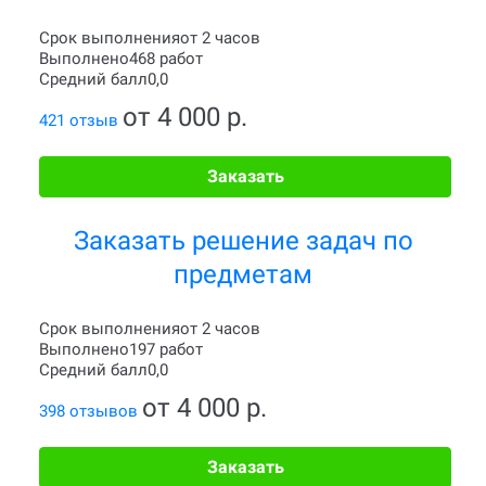
Срок выполнения
от 2 часов
Выполнено
468 работ
Средний балл
0,0
от 4 000 р.
421 отзыв
Заказать
Заказать решение задач по
предметам
Срок выполнения
от 2 часов
Выполнено
197 работ
Средний балл
0,0
от 4 000 р.
398 отзывов
Заказать