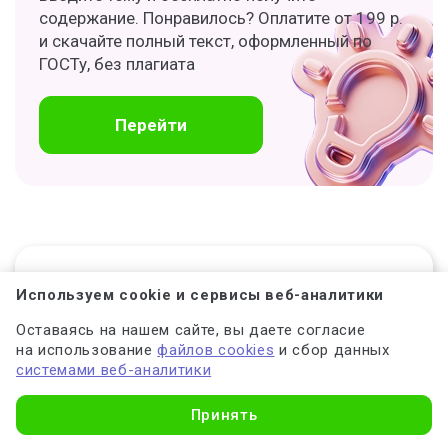
содержание. Понравилось? Оплатите от 199 р.
и скачайте полный текст, оформленный по
ГОСТу, без плагиата
Перейти
Содержание
Используем cookie и сервисы веб-аналитики
Оставаясь на нашем сайте, вы даете согласие
на использование
файлов cookies
и сбор данных
Что такое итоговый индивидуальный
системами веб-аналитики
проект
Принять
Виды итоговых индивидуальных
проектов