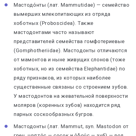
Мастодо́нты (лат. Mammutidae) — семейство
вымерших млекопитающих из отряда
хоботных (Proboscidea). Также
мастодонтами часто называют
представителей семейства гомфотериевые
(Gomphotheriidae). Мастодонты отличаются
от мамонтов и ныне живущих слонов (тоже
хоботных, но из семейства Elephantidae) по
ряду признаков, из которых наиболее
существенные связаны со строением зубов.
У мастодонтов на жевательной поверхности
моляров (коренных зубов) находится ряд
парных соскообразных бугров.
Мастодонты (лат. Mammut, syn. Mastodon от
греч. μαστός — сосок и ὀδούς — зуб) — род