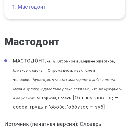
Мастодонт
Мастодонт
МАСТОДО́НТ
, -а,
м.
Огромное вымершее животное,
близкое к слону. || О громадном, неуклюжем
человеке.
Чувствую, что этот мастодонт в юбке вогнал
меня в краску, и довольно резко заявляю, что не нуждаюсь
[От греч. μαστός —
в ее услугах.
М. Горький, Болесь.
сосок, грудь и ’οδούς, ’οδόντος — зуб]
Источник (печатная версия): Словарь