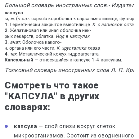
Большой
словарь
иностранных
слов
.-
Издатель
капсула
ы
,
ж
.
(
<
лат
.
capsula
коробочка
<
capsa
вместилище
,
футляр
,
1
.
Герметически
закрытое
вместилище
.
К
.
с
запиской
оставл
2
.
Желатиновая
или
иная
оболочка
нек
-
рых
лекарств
,
облатка
.
Йод
в
капсулах
.
3
.
анат
.
Оболочка
какого
-
н
.
органа
или
его
части
.
К
.
хрусталика
глаза
.
4
.
тех
.
Металлический
кожух
гидроагрегата
.
Капсульный
—
относящийся
к
капсуле
1
-
4
,
капсулам
.
Толковый
словарь
иностранных
слов
Л
.
П
.
Кры
Смотреть что такое
"КАПСУЛА" в других
словарях:
капсула
— слой слизи вокруг клеток
микроорганизмов. Состоит из оводненного