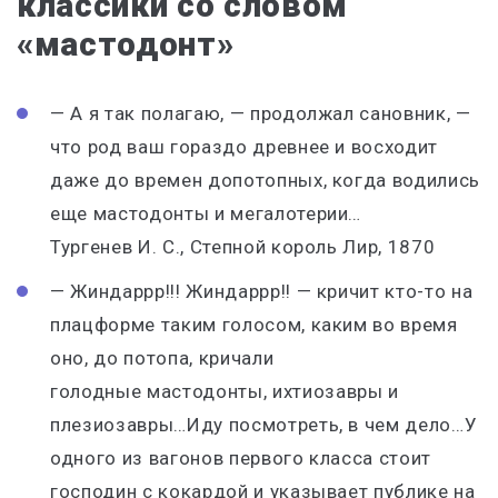
классики со словом
«мастодонт»
— А я так полагаю, — продолжал сановник, —
что род ваш гораздо древнее и восходит
даже до времен допотопных, когда водились
еще
мастодонты
и мегалотерии…
Тургенев И. С., Степной король Лир, 1870
— Жиндаррр!!! Жиндаррр!! — кричит кто-то на
плацформе таким голосом, каким во время
оно, до потопа, кричали
голодные
мастодонты
, ихтиозавры и
плезиозавры…Иду посмотреть, в чем дело…У
одного из вагонов первого класса стоит
господин с кокардой и указывает публике на