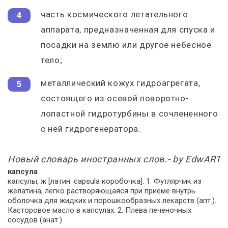
часть космического летательного
аппарата, предназначенная для спуска и
посадки на землю или другое небесное
тело;
металлический кожух гидроагрегата,
состоящего из осевой поворотно-
лопастной гидротурбины в сочлененного
с ней гидрогенератора.
Новый
словарь
иностранных
слов
.-
by
EdwART
,
капсула
капсулы
,
ж [латин. capsula коробочка]. 1. Футлярчик из
желатина; легко растворяющаяся при приеме внутрь
оболочка для жидких и порошкообразных лекарств (апт.).
Касторовое масло в капсулах. 2. Плева печеночных
сосудов (анат.).