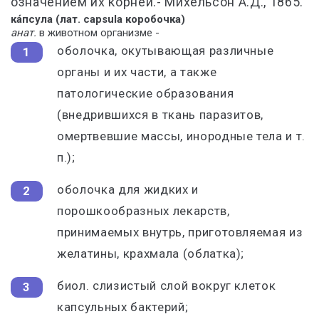
означением их корней.- Михельсон А.Д., 1865.
ка́псула (лат. capsula коробочка)
анат
.
в
животном
организме
-
оболочка, окутывающая различные
органы и их части, а также
патологические образования
(внедрившихся в ткань паразитов,
омертвевшие массы, инородные тела и т.
п.);
оболочка для жидких и
порошкообразных лекарств,
принимаемых внутрь, приготовляемая из
желатины, крахмала (облатка);
биол. слизистый слой вокруг клеток
капсульных бактерий;