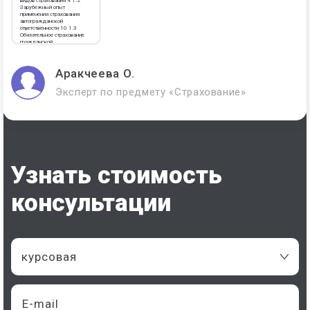
видов страхования 4 1.2
Зарубежный опыт
применения страхования
автогражданской
ответственности 10 1.3
Обязательное страхование
гражданской
ответственности владельцев
автотранспортных средств
(ОСАГО) 13 Заключение 22
Список литературы 23
Аракчеева О.
Эксперт по предмету «Страхование»
Узнать стоимость
консультации
курсовая