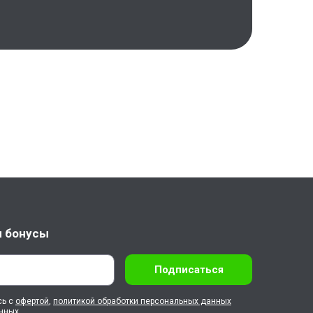
и бонусы
Подписаться
сь с
офертой
,
политикой обработки персональных данных
анных