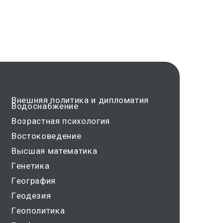
Внешняя политика и дипломатия
фина
Водоснабжение
Граж
Возрастная психология
Граж
Востоковедение
Граф
Высшая математика
Дек
Генетика
Дело
География
Делопроизводство и
Геодезия
доку
Геополитика
Дем