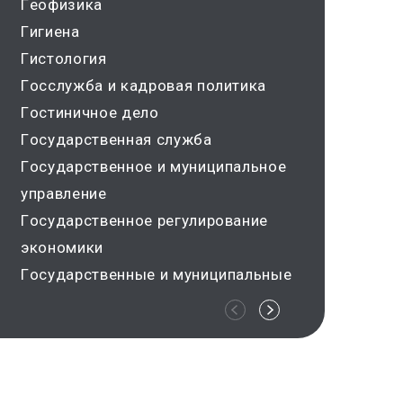
Геофизика
День
Гигиена
Дет
Гистология
Диза
Госслужба и кадровая политика
Дис
Гостиничное дело
Диф
Государственная служба
Док
Государственное и муниципальное
Док
управление
Дош
Государственное регулирование
Ж/д
экономики
Жив
Государственные и муниципальные