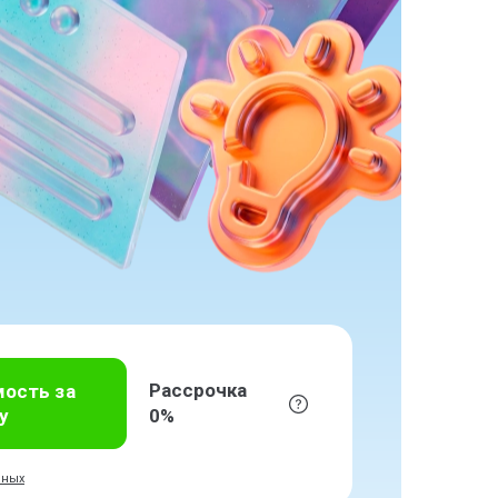
Рассрочка
мость за
у
0%
нных