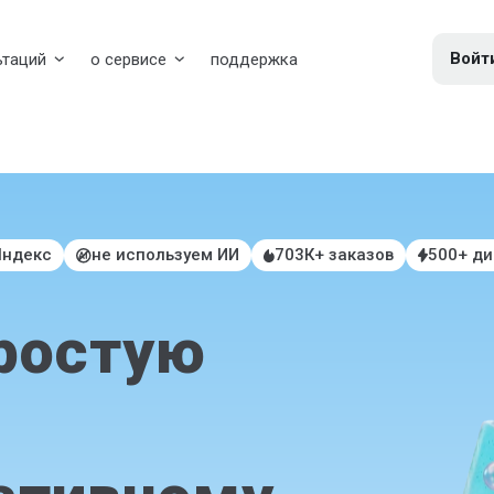
Войт
ьтаций
о сервисе
поддержка
Яндекс
не используем ИИ
703К+ заказов
500+ д
ростую