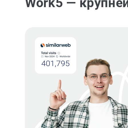
Work5 — крупне