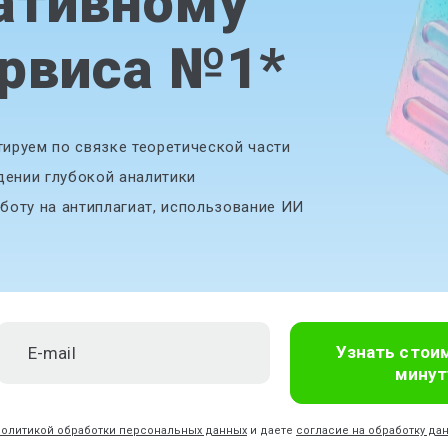
ативному
ервиса №1
*
ируем по связке теоретической части
дении глубокой аналитики
боту на антиплагиат, использование ИИ
Узнать стои
минут
политикой обработки персональных данных
и даете
согласие на обработку да