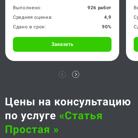
Выполнено:
926 работ
В
Средняя оценка:
4,9
С
Сдано в срок:
90%
С
Заказать
Цены на консультацию
по услуге
«статья
Простая »