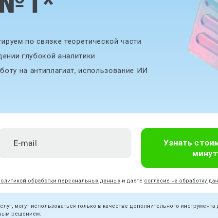
 №1
*
ируем по связке теоретической части
дении глубокой аналитики
боту на антиплагиат, использование ИИ
Узнать стои
минут
политикой обработки персональных данных
и даете
согласие на обработку да
услуг, могут использоваться только в качестве дополнительного инструмента
овым решением.