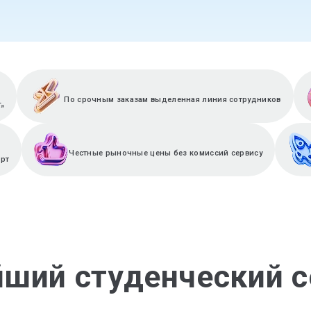
По срочным заказам выделенная линия сотрудников
T»
Честные рыночные цены без комиссий сервису
ерт
йший студенческий с