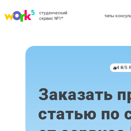
студенческий
типы консул
сервис №1
*
4.8/5 
Заказать п
статью по 