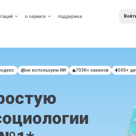
Войт
ьтаций
о сервисе
поддержка
Яндекс
не используем ИИ
703К+ заказов
500+ д
ростую
социологии