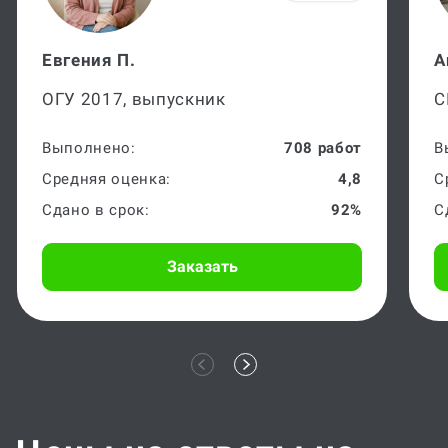
Евгения П.
А
ОГУ 2017, выпускник
С
Выполнено:
708 работ
В
Средняя оценка:
4,8
С
Сдано в срок:
92%
С
Заказать