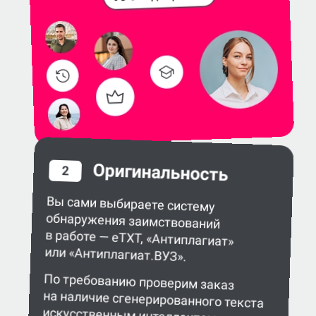
Оригинальность
2
Вы сами выбираете систему
обнаружения заимствований
в работе — eTXT, «Антиплагиат»
или «Антиплагиат.ВУЗ».
По требованию проверим заказ
на наличие сгенерированного текста
искусственным интеллектом.