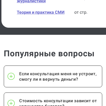
журналистики
Теория и практика СМИ
от стр.
Искусство
от стр.
История искусств
от стр.
История государства и
от стр.
Популярные вопросы
права России
История политических и
от стр.
правовых учений
Если консультация меня не устроит,
смогу ли я вернуть деньги?
Теория государства и права
от стр.
Всеобщая история
от стр.
Стоимость консультации зависит от
История
от стр.