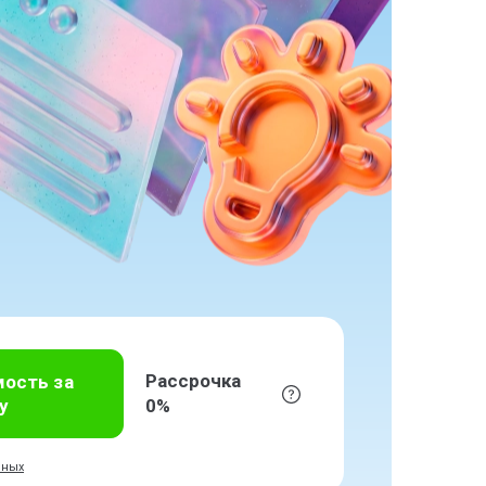
Рассрочка
мость за
у
0%
нных