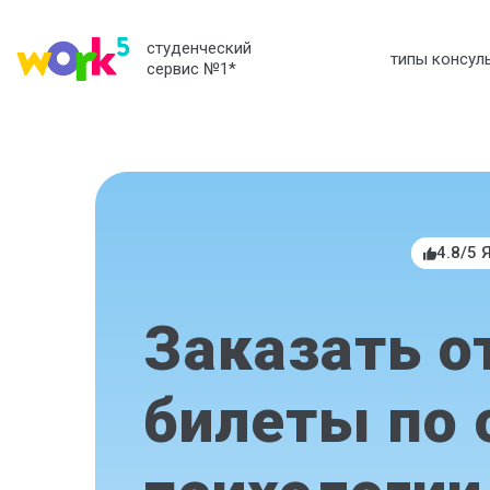
студенческий
типы консул
сервис №1
*
4.8/5 
Заказать о
билеты по