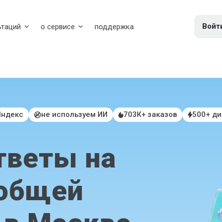
Войт
ьтаций
о сервисе
поддержка
Яндекс
не используем ИИ
703К+ заказов
500+ д
тветы на
 общей