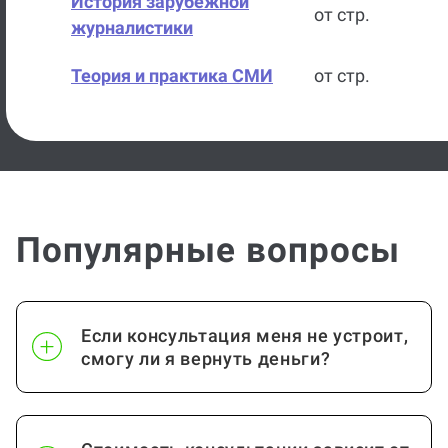
История зарубежной
от стр.
журналистики
Теория и практика СМИ
от стр.
Искусство
от стр.
История искусств
от стр.
История государства и
от стр.
Популярные вопросы
права России
История политических и
от стр.
правовых учений
Если консультация меня не устроит,
смогу ли я вернуть деньги?
Теория государства и права
от стр.
Всеобщая история
от стр.