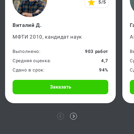
5/5
Виталий Д.
Г
МФТИ 2010, кандидат наук
А
Выполнено:
903 работ
В
Средняя оценка:
4,7
С
Сдано в срок:
94%
С
Заказать