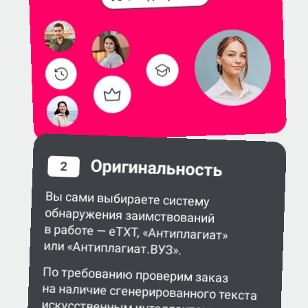
Оригинальность
2
Вы сами выбираете систему
обнаружения заимствований
в работе — eTXT, «Антиплагиат»
или «Антиплагиат.ВУЗ».
По требованию проверим заказ
на наличие сгенерированного текста
искусственным интеллектом.