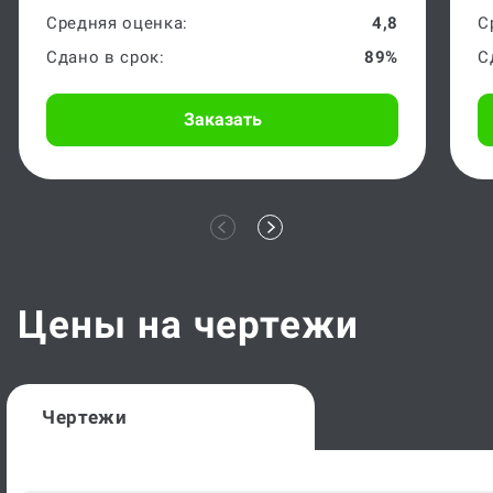
Средняя оценка:
4,8
С
Сдано в срок:
89%
С
Заказать
Цены на чертежи
Чертежи