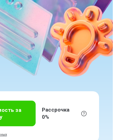
Рассрочка
мость за
у
0%
нных