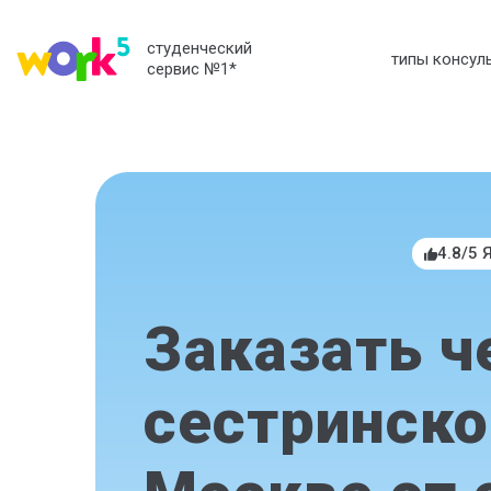
студенческий
типы консул
сервис №1
*
4.8/5 
Заказать ч
сестринско