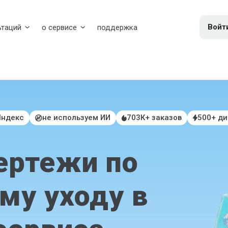
Войт
ьтаций
о сервисе
поддержка
Яндекс
не используем ИИ
703К+ заказов
500+ д
ертежи по
му уходу в