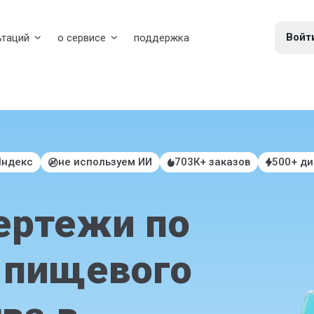
Войт
ьтаций
о сервисе
поддержка
Яндекс
не используем ИИ
703К+ заказов
500+ д
ертежи по
 пищевого