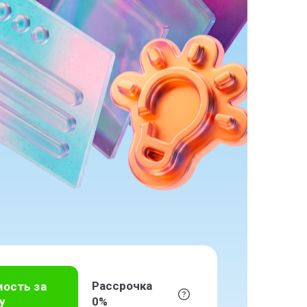
Рассрочка
мость за
у
0%