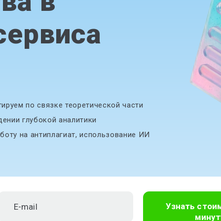
ва в
сервиса
ируем по связке теоретической части
дении глубокой аналитики
боту на антиплагиат, использование ИИ
Узнать стои
минут