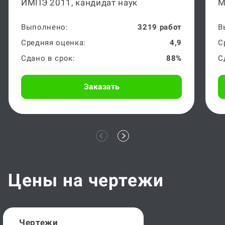
ИМПЭ 2011, кандидат наук
М
Выполнено:
3219 работ
В
Средняя оценка:
4,9
С
Сдано в срок:
88%
С
Заказать
Цены на чертежи
Чертежи