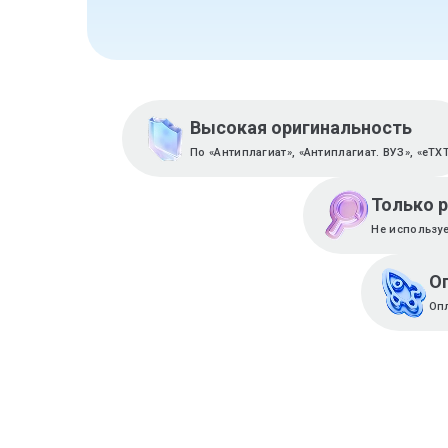
Высокая оригинальность
По «Антиплагиат», «Антиплагиат. ВУЗ», «eTX
Только 
Не используе
О
Оп