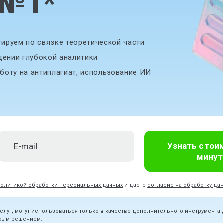
 №1
*
ируем по связке теоретической части
дении глубокой аналитики
боту на антиплагиат, использование ИИ
Узнать стои
минут
политикой обработки персональных данных
и даете
согласие на обработку да
услуг, могут использоваться только в качестве дополнительного инструмента
овым решением.