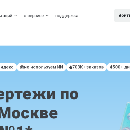
Войт
ьтаций
о сервисе
поддержка
Яндекс
не используем ИИ
703К+ заказов
500+ д
ертежи по
 Москве