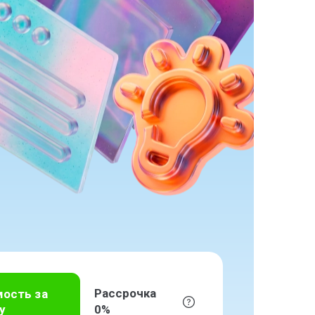
Рассрочка
мость за
у
0%