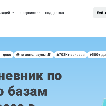
Войт
ьтаций
о сервисе
поддержка
Яндекс
не используем ИИ
703К+ заказов
500+ д
невник по
о базам