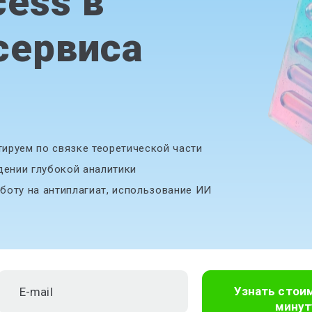
ess в
сервиса
ируем по связке теоретической части
дении глубокой аналитики
боту на антиплагиат, использование ИИ
Узнать стои
минут