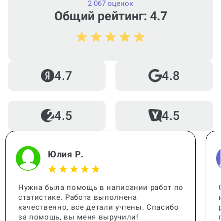
2 067 оценок
Общий рейтинг: 4.7
Как работает гарантия?
Кто помогает с работой?
4.7
4.8
4.5
4.5
Когда и как нужно оплачивать
заказ?
Юлия Р.
Нужна была помощь в написании работ по
статистике. Работа выполнена
качественно, все детали учтены. Спасибо
за помощь, вы меня выручили!