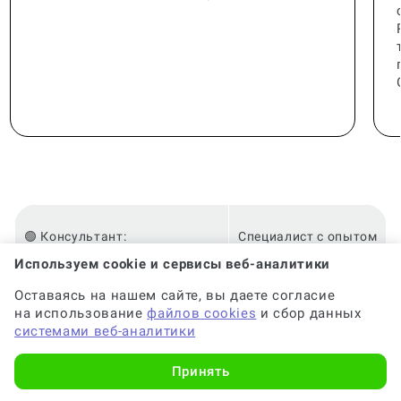
🟢 Консультант:
Специалист с опытом
Используем cookie и сервисы веб-аналитики
Оставаясь на нашем сайте, вы даете согласие
🟢 Гарантия на консультацию:
До 6 месяцев
на использование
файлов cookies
и сбор данных
системами веб-аналитики
🟢 Срок консультации:
от 2-х часов
Принять