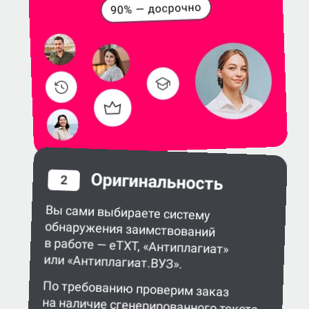
Оригинальность
2
Вы сами выбираете систему
обнаружения заимствований
в работе — eTXT, «Антиплагиат»
или «Антиплагиат.ВУЗ».
По требованию проверим заказ
на наличие сгенерированного текста