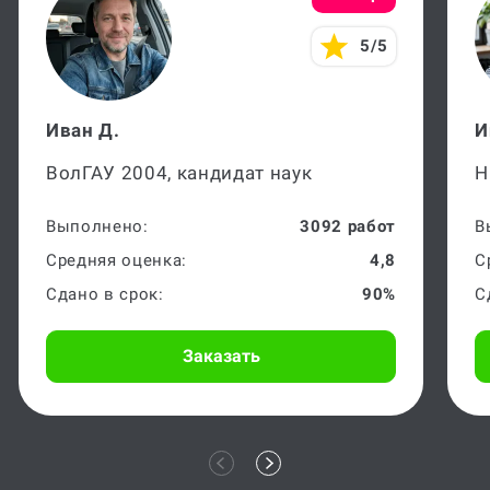
5/5
Иван Д.
И
ВолГАУ 2004, кандидат наук
Н
Выполнено:
3092 работ
В
Средняя оценка:
4,8
С
Сдано в срок:
90%
С
Заказать