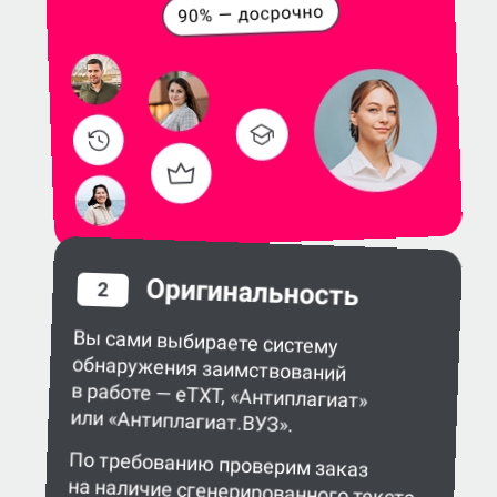
Оригинальность
2
Вы сами выбираете систему
обнаружения заимствований
в работе — eTXT, «Антиплагиат»
или «Антиплагиат.ВУЗ».
По требованию проверим заказ
на наличие сгенерированного текста