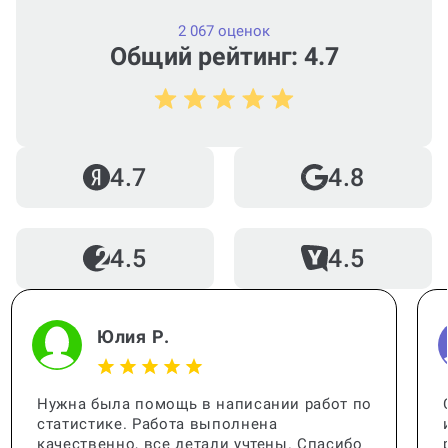
2 067 оценок
Общий рейтинг: 4.7
Как работает гарантия?
Кто помогает с работой?
4.7
4.8
4.5
4.5
Когда и как нужно оплачивать
заказ?
Юлия Р.
Нужна была помощь в написании работ по
статистике. Работа выполнена
качественно, все детали учтены. Спасибо