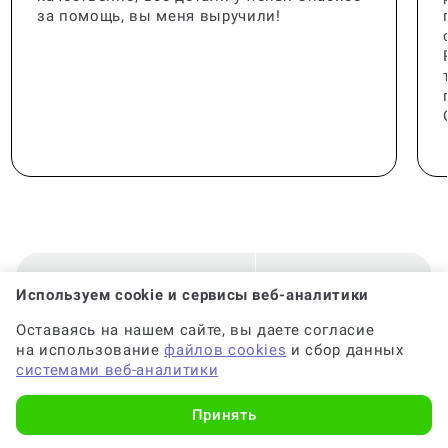
за помощь, вы меня выручили!
🟢 Консультант:
Специалист с опытом
Используем cookie и сервисы веб-аналитики
Оставаясь на нашем сайте, вы даете согласие
на использование
файлов cookies
и сбор данных
🟢 Гарантия на консультацию:
До 6 месяцев
системами веб-аналитики
Принять
🟢 Срок консультации:
от 2-х часов