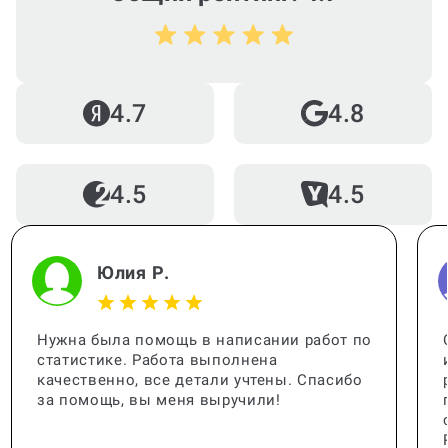
Кто помогает с работой?
4.7
4.8
4.5
4.5
Когда и как нужно оплачивать
заказ?
Юлия Р.
Нужна была помощь в написании работ по
статистике. Работа выполнена
качественно, все детали учтены. Спасибо
за помощь, вы меня выручили!