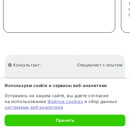
🟢 Консультант:
Специалист с опытом
Используем cookie и сервисы веб-аналитики
🟢 Гарантия на консультацию:
До 6 месяцев
Оставаясь на нашем сайте, вы даете согласие
на использование
файлов cookies
и сбор данных
🟢 Срок консультации:
от 2-х часов
системами веб-аналитики
Принять
🟢 Оригинальность:
Высокая