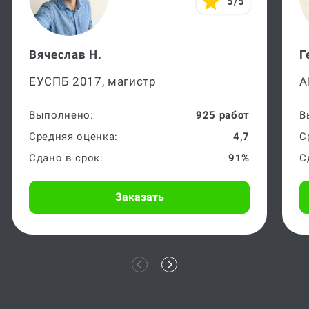
5/5
Вячеслав Н.
Г
ЕУСПБ 2017, магистр
А
Выполнено:
925 работ
В
Средняя оценка:
4,7
С
Сдано в срок:
91%
С
Заказать