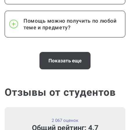
Помощь можно получить по любой
теме и предмету?
Помощь с услугой Дневник по
практике нужна срочно
Показать еще
(консультация по Дневнику по
практике)?
Отзывы от студентов
Можно ли вернуть деньги?
2 067 оценок
Общий рейтинг: 4.7
Как работает гарантия?