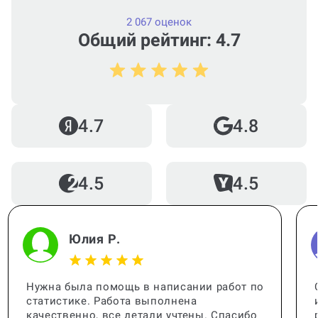
2 067 оценок
Общий рейтинг: 4.7
Как работает гарантия?
Кто помогает с работой?
4.7
4.8
4.5
4.5
Когда и как нужно оплачивать
заказ?
Юлия Р.
Нужна была помощь в написании работ по
статистике. Работа выполнена
качественно, все детали учтены. Спасибо