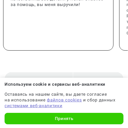
за помощь, вы меня выручили!
🟢 Консультант:
Специалист с опытом
Используем cookie и сервисы веб-аналитики
Оставаясь на нашем сайте, вы даете согласие
на использование
файлов cookies
и сбор данных
🟢 Гарантия на консультацию:
До 6 месяцев
системами веб-аналитики
Принять
🟢 Срок консультации:
от 2-х часов