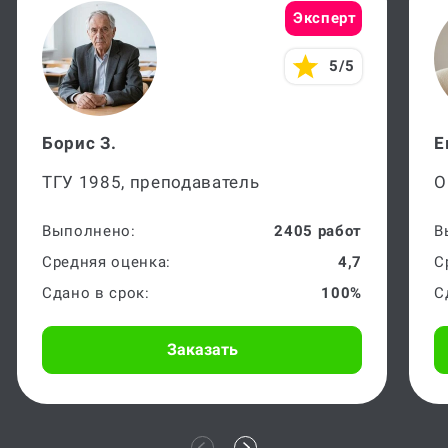
Эксперт
5/5
Борис З.
Е
ТГУ 1985, преподаватель
О
Выполнено:
2405 работ
В
Средняя оценка:
4,7
С
Сдано в срок:
100%
С
Заказать