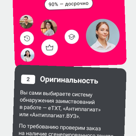
Оригинальность
2
Вы сами выбираете систему
обнаружения заимствований
в работе — eTXT, «Антиплагиат»
или «Антиплагиат.ВУЗ».
По требованию проверим заказ
на наличие сгенерированного текста