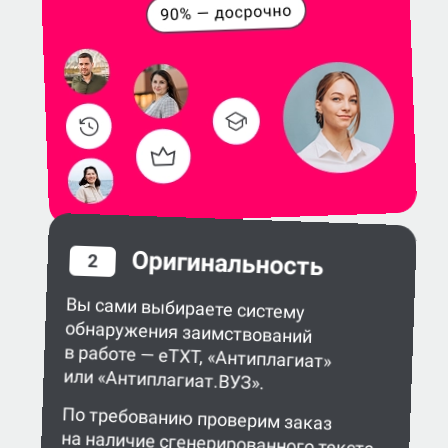
Оригинальность
2
Вы сами выбираете систему
обнаружения заимствований
в работе — eTXT, «Антиплагиат»
или «Антиплагиат.ВУЗ».
По требованию проверим заказ
на наличие сгенерированного текста