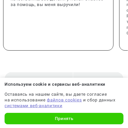
за помощь, вы меня выручили!
🟢 Консультант:
Специалист с опытом
Используем cookie и сервисы веб-аналитики
Оставаясь на нашем сайте, вы даете согласие
на использование
файлов cookies
и сбор данных
🟢 Гарантия на консультацию:
До 6 месяцев
системами веб-аналитики
Принять
🟢 Срок консультации:
от 2-х часов