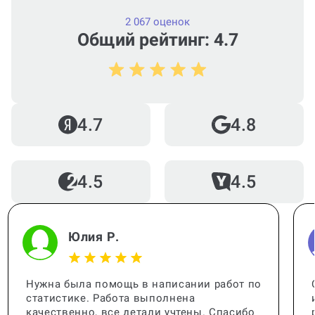
2 067 оценок
Общий рейтинг: 4.7
Как работает гарантия?
Кто помогает с работой?
4.7
4.8
4.5
4.5
Когда и как нужно оплачивать
заказ?
Юлия Р.
Нужна была помощь в написании работ по
статистике. Работа выполнена
качественно, все детали учтены. Спасибо