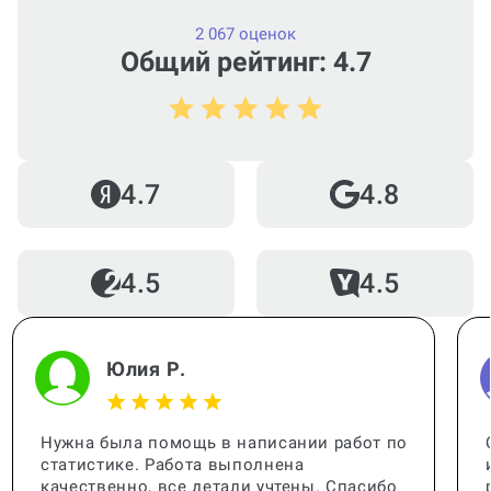
2 067 оценок
Общий рейтинг: 4.7
Как работает гарантия?
Кто помогает с работой?
4.7
4.8
4.5
4.5
Когда и как нужно оплачивать
заказ?
Юлия Р.
Нужна была помощь в написании работ по
статистике. Работа выполнена
качественно, все детали учтены. Спасибо