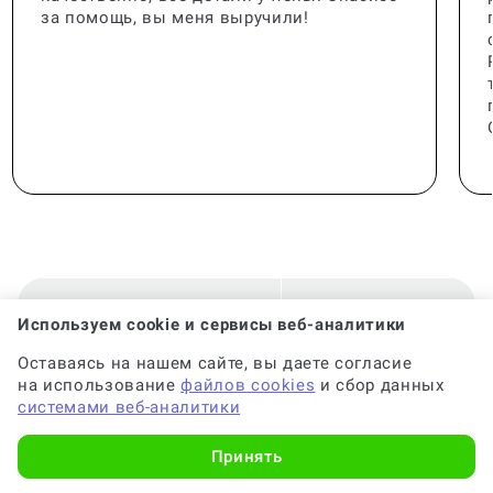
за помощь, вы меня выручили!
🟢 Консультант:
Специалист с опытом
Используем cookie и сервисы веб-аналитики
Оставаясь на нашем сайте, вы даете согласие
на использование
файлов cookies
и сбор данных
🟢 Гарантия на консультацию:
До 6 месяцев
системами веб-аналитики
Принять
🟢 Срок консультации:
от 2-х часов