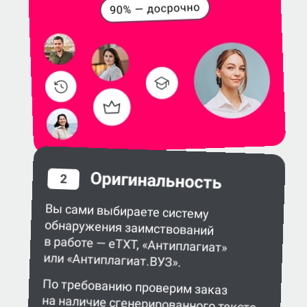
Оригинальность
2
Вы сами выбираете систему
обнаружения заимствований
в работе — eTXT, «Антиплагиат»
или «Антиплагиат.ВУЗ».
По требованию проверим заказ
на наличие сгенерированного текста