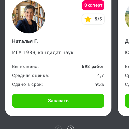
Эксперт
5/5
Наталья Г.
Д
ИГУ 1989, кандидат наук
Ю
Выполнено:
698 работ
В
Средняя оценка:
4,7
С
Сдано в срок:
95%
С
Заказать