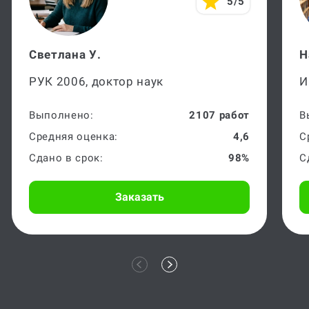
5/5
Светлана У.
Н
РУК 2006, доктор наук
И
Выполнено:
2107 работ
В
Средняя оценка:
4,6
С
Сдано в срок:
98%
С
Заказать