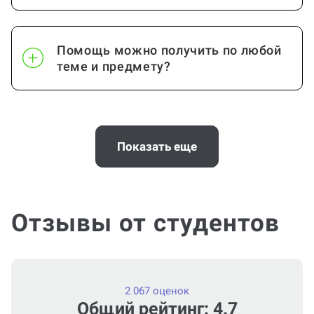
Помощь можно получить по любой
теме и предмету?
Помощь с услугой Дневник по
практике нужна срочно
Показать еще
(консультация по Дневнику по
практике)?
Отзывы от студентов
Можно ли вернуть деньги?
2 067 оценок
Общий рейтинг: 4.7
Как работает гарантия?