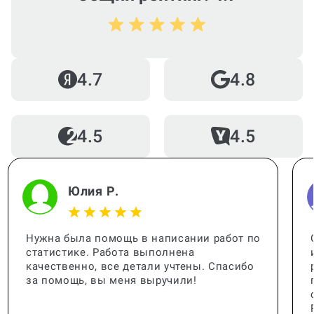
Кто помогает с работой?
4.7
4.8
4.5
4.5
Когда и как нужно оплачивать
заказ?
Юлия Р.
Нужна была помощь в написании работ по
статистике. Работа выполнена
качественно, все детали учтены. Спасибо
за помощь, вы меня выручили!