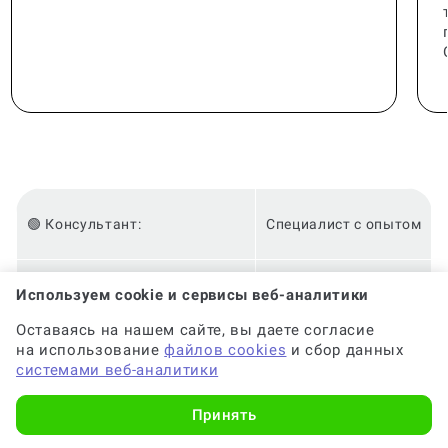
🟢 Консультант:
Специалист с опытом
Используем cookie и сервисы веб-аналитики
🟢 Гарантия на консультацию:
До 6 месяцев
Оставаясь на нашем сайте, вы даете согласие
на использование
файлов cookies
и сбор данных
🟢 Срок консультации:
от 2-х часов
системами веб-аналитики
Принять
🟢 Оригинальность:
Высокая