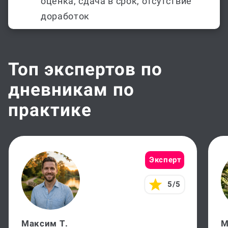
оценка, сдача в срок, отсутствие
доработок
Топ экспертов по
дневникам по
практике
Эксперт
5/5
Максим Т.
М