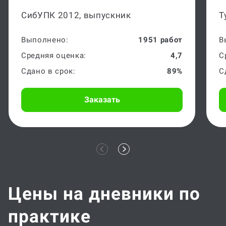
СибУПК 2012, выпускник
Т
Выполнено:
1951 работ
В
Средняя оценка:
4,7
С
Сдано в срок:
89%
С
Заказать
Цены на дневники по
практике