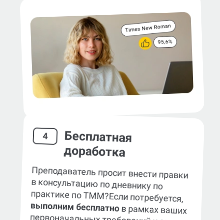
Бесплатная
4
доработка
Преподаватель просит внести правки
в консультацию по дневнику по
практике по ТММ?
Если потребуется,
выполним бесплатно
в рамках ваших
первоначальных требований к заказу.