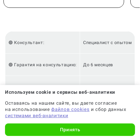
🟢 Консультант:
Специалист с опытом
🟢 Гарантия на консультацию:
До 6 месяцев
🟢 Срок консультации:
от 2-х часов
Используем cookie и сервисы веб-аналитики
Оставаясь на нашем сайте, вы даете согласие
🟢 Оригинальность:
Высокая
на использование
файлов cookies
и сбор данных
системами веб-аналитики
Принять
✅ Цена:
от 2 500 руб.