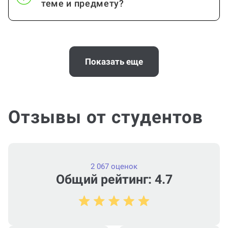
теме и предмету?
Помощь с услугой Дневник по
практике нужна срочно
Показать еще
(консультация по Дневнику по
практике)?
Отзывы от студентов
Можно ли вернуть деньги?
2 067 оценок
Общий рейтинг: 4.7
Как работает гарантия?