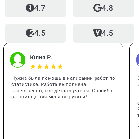
Кто помогает с работой?
4.7
4.8
4.5
4.5
Когда и как нужно оплачивать
заказ?
Юлия Р.
Нужна была помощь в написании работ по
статистике. Работа выполнена
качественно, все детали учтены. Спасибо
за помощь, вы меня выручили!