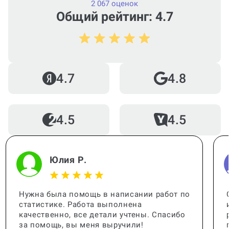
2 067 оценок
Общий рейтинг: 4.7
Как работает гарантия?
Кто помогает с работой?
4.7
4.8
4.5
4.5
Когда и как нужно оплачивать
заказ?
Юлия Р.
Нужна была помощь в написании работ по
статистике. Работа выполнена
качественно, все детали учтены. Спасибо
за помощь, вы меня выручили!