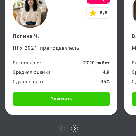
5/5
Полина Ч.
В
ПГУ 2021, преподаватель
М
Выполнено:
2720 работ
В
Средняя оценка:
4,9
С
Сдано в срок:
95%
С
Заказать