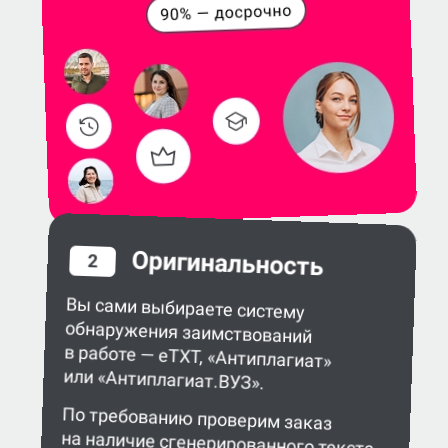
Оригинальность
2
Вы сами выбираете систему
обнаружения заимствований
в работе — eTXT, «Антиплагиат»
или «Антиплагиат.ВУЗ».
По требованию проверим заказ
на наличие сгенерированного текста