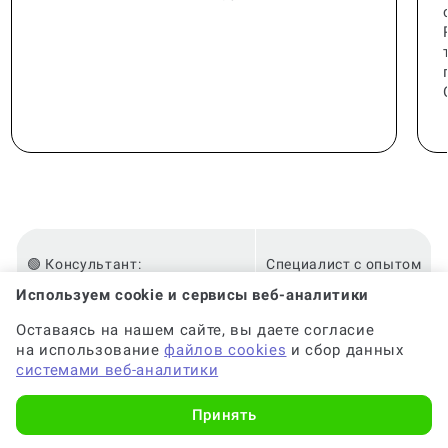
🟢 Консультант:
Специалист с опытом
Используем cookie и сервисы веб-аналитики
Оставаясь на нашем сайте, вы даете согласие
🟢 Гарантия на консультацию:
До 6 месяцев
на использование
файлов cookies
и сбор данных
системами веб-аналитики
🟢 Срок консультации:
от 2-х часов
Принять