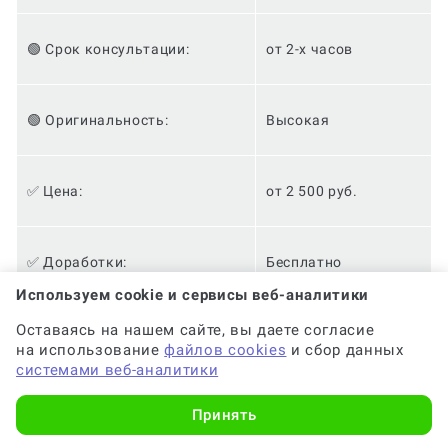
🟢 Срок консультации:
от 2-х часов
🟢 Оригинальность:
Высокая
✅ Цена:
от 2 500 руб.
✅ Доработки:
Бесплатно
Используем cookie и сервисы веб-аналитики
Оставаясь на нашем сайте, вы даете согласие
✅ Анонимность:
✅
на использование
файлов cookies
и сбор данных
системами веб-аналитики
✅ Кешбэк за консультацию:
10%
Принять