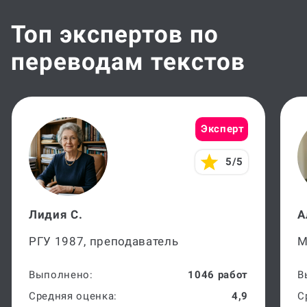
Топ экспертов по
переводам текстов
Эксперт
5/5
Лидия С.
А
РГУ 1987, преподаватель
М
Выполнено:
1046 работ
В
Средняя оценка:
4,9
С