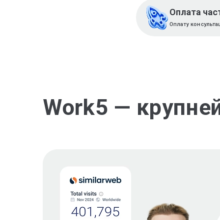
Оплата час
Оплату консульта
Work5 — крупне