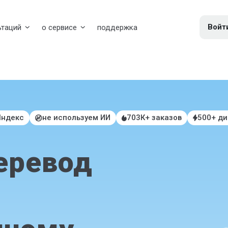
Войт
ьтаций
о сервисе
поддержка
Яндекс
не используем ИИ
703К+ заказов
500+ д
еревод