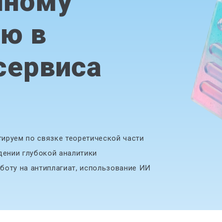
нному
ю в
сервиса
ируем по связке теоретической части
дении глубокой аналитики
боту на антиплагиат, использование ИИ