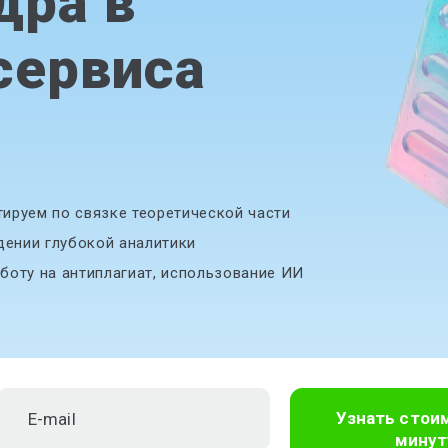
дра в
сервиса
ируем по связке теоретической части
дении глубокой аналитики
боту на антиплагиат, использование ИИ
Узнать стои
минут