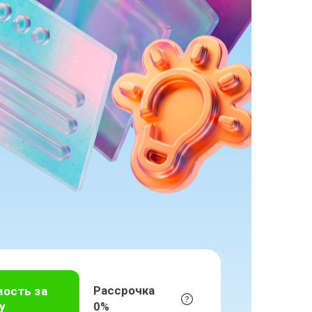
Рассрочка
мость за
у
0%