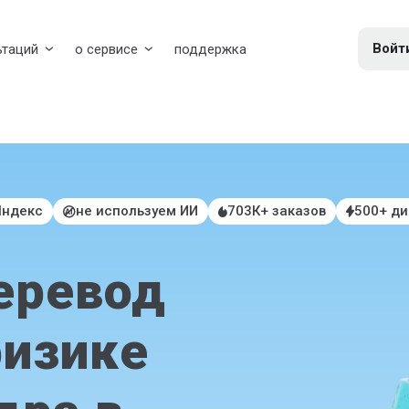
Войт
ьтаций
о сервисе
поддержка
Яндекс
не используем ИИ
703К+ заказов
500+ д
еревод
физике