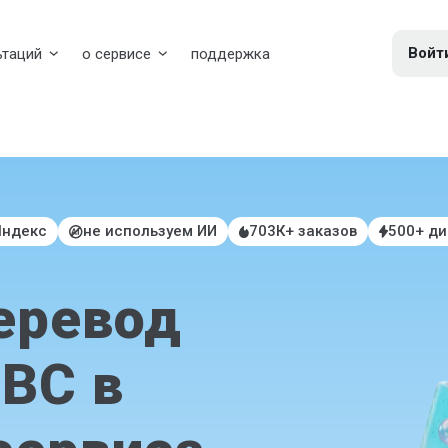
Войт
ьтаций
о сервисе
поддержка
Яндекс
не используем ИИ
703К+ заказов
500+ д
еревод
ЛВС в