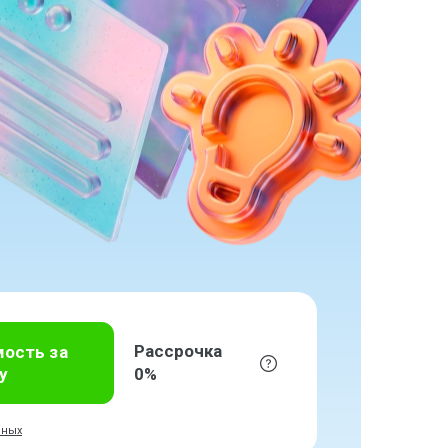
Рассрочка
мость за
у
0%
нных