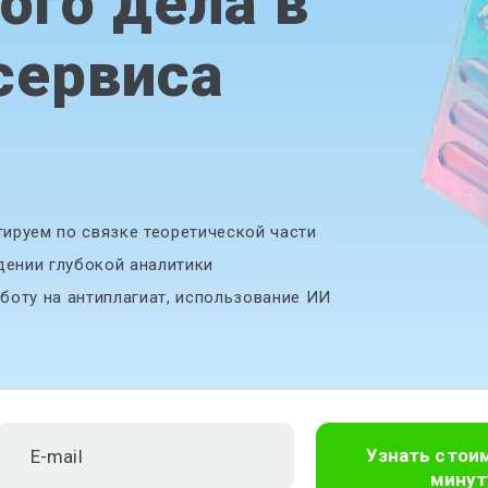
ого дела в
сервиса
ируем по связке теоретической части
дении глубокой аналитики
боту на антиплагиат, использование ИИ
Узнать стои
минут