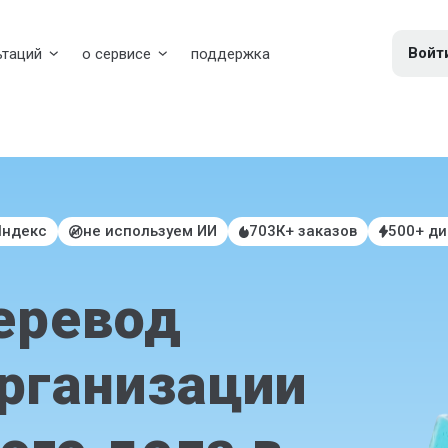
Войт
ьтаций
о сервисе
поддержка
Яндекс
не используем ИИ
703К+ заказов
500+ д
еревод
организации