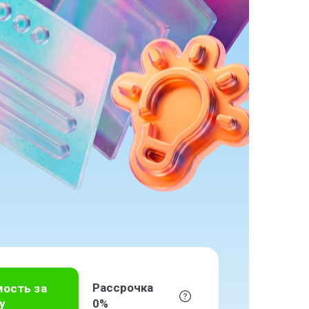
Рассрочка
мость за
у
0%