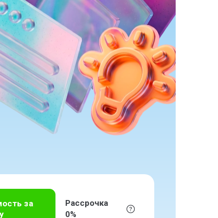
Рассрочка
мость за
у
0%