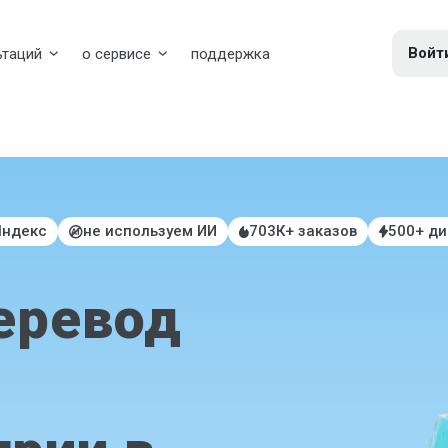
Войт
ьтаций
о сервисе
поддержка
Яндекс
не используем ИИ
703К+ заказов
500+ д
еревод