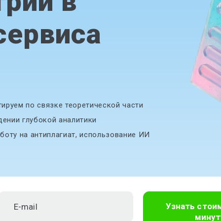
рии в
сервиса
ируем по связке теоретической части
дении глубокой аналитики
боту на антиплагиат, использование ИИ
Узнать стои
минут