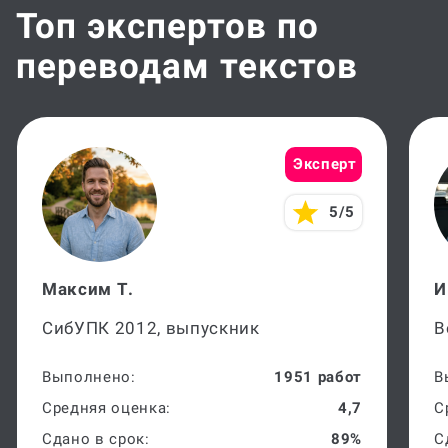
Топ экспертов по
переводам текстов
Эксперт
5/5
Максим Т.
И
СибУПК 2012, выпускник
В
Выполнено:
1951 работ
В
Средняя оценка:
4,7
С
Сдано в срок:
89%
С