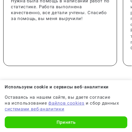
Нужна была помощь в написании работ по
статистике. Работа выполнена
качественно, все детали учтены. Спасибо
за помощь, вы меня выручили!
Используем cookie и сервисы веб-аналитики
Оставаясь на нашем сайте, вы даете согласие
🟢 Консультант:
Специалист с опытом
на использование
файлов cookies
и сбор данных
системами веб-аналитики
🟢 Гарантия на консультацию:
До 6 месяцев
Принять