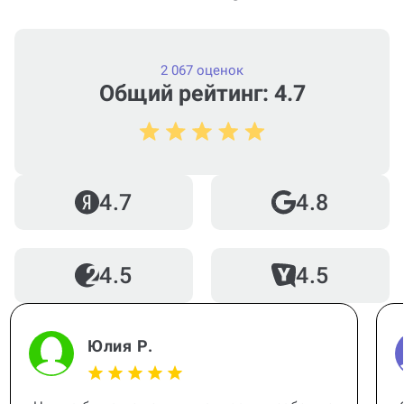
нужна срочно (консультация по
Проектной работе)?
2 067 оценок
Общий рейтинг: 4.7
Можно ли вернуть деньги?
4.7
4.8
Как работает гарантия?
4.5
4.5
Когда и как нужно оплачивать
заказ?
Юлия Р.