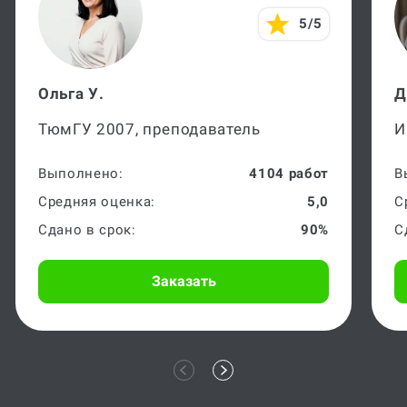
5/5
Ольга У.
Д
ТюмГУ 2007, преподаватель
И
Выполнено:
4104 работ
В
Средняя оценка:
5,0
С
Сдано в срок:
90%
С
Заказать