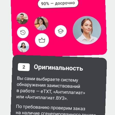
Оригинальность
2
Вы сами выбираете систему
обнаружения заимствований
в работе — eTXT, «Антиплагиат»
или «Антиплагиат.ВУЗ».
По требованию проверим заказ
на наличие сгенерированного текста