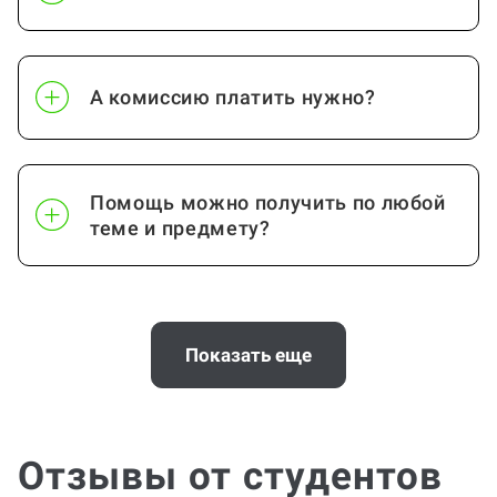
А комиссию платить нужно?
Помощь можно получить по любой
теме и предмету?
Почему выгодно заказать
консультацию по проектной работе
Показать еще
на Work5?
Отзывы от студентов
Помощь с услугой Проектная работа