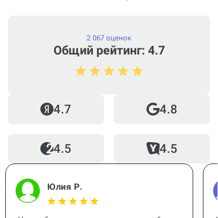
нужна срочно (консультация по
Проектной работе)?
2 067 оценок
Общий рейтинг: 4.7
Можно ли вернуть деньги?
4.7
4.8
Как работает гарантия?
4.5
4.5
Когда и как нужно оплачивать
заказ?
Юлия Р.