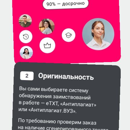
Оригинальность
2
Вы сами выбираете систему
обнаружения заимствований
в работе — eTXT, «Антиплагиат»
или «Антиплагиат.ВУЗ».
По требованию проверим заказ
на наличие сгенерированного текста