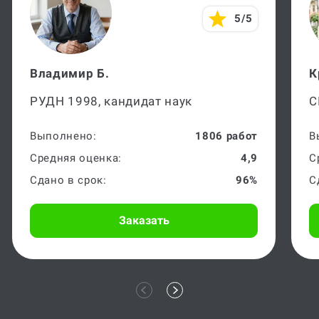
5/5
Владимир Б.
К
РУДН 1998, кандидат наук
С
Выполнено:
1806 работ
В
Средняя оценка:
4,9
С
Сдано в срок:
96%
С
Заказать