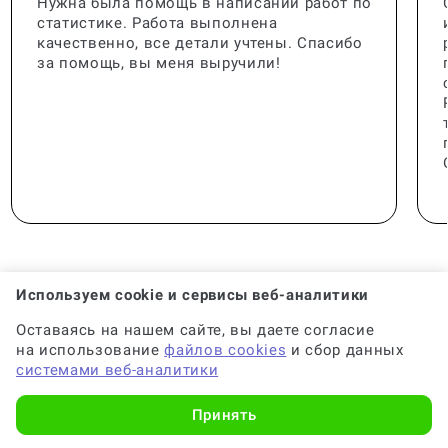
Нужна была помощь в написании работ по
статистике. Работа выполнена
качественно, все детали учтены. Спасибо
за помощь, вы меня выручили!
Используем cookie и сервисы веб-аналитики
Оставаясь на нашем сайте, вы даете согласие
🟢 Консультант:
Специалист с опытом
на использование
файлов cookies
и сбор данных
системами веб-аналитики
🟢 Гарантия на консультацию:
До 6 месяцев
Принять