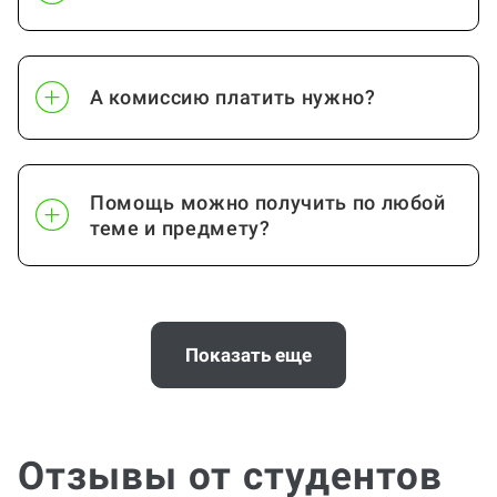
А комиссию платить нужно?
Помощь можно получить по любой
теме и предмету?
Почему выгодно заказать
консультацию по проектной работе
Показать еще
на Work5?
Отзывы от студентов
Помощь с услугой Проектная работа