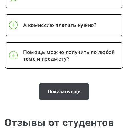
А комиссию платить нужно?
Помощь можно получить по любой
теме и предмету?
Почему выгодно заказать
консультацию по проектной работе
Показать еще
на Work5?
Отзывы от студентов
Помощь с услугой Проектная работа