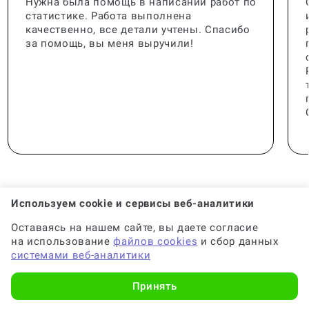
Нужна была помощь в написании работ по
статистике. Работа выполнена
качественно, все детали учтены. Спасибо
за помощь, вы меня выручили!
Используем cookie и сервисы веб-аналитики
Оставаясь на нашем сайте, вы даете согласие
🟢 Консультант:
Специалист с опытом
на использование
файлов cookies
и сбор данных
системами веб-аналитики
🟢 Гарантия на консультацию:
До 6 месяцев
Принять