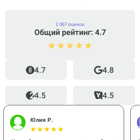
нужна срочно (консультация по
Проектной работе)?
2 067 оценок
Общий рейтинг: 4.7
Можно ли вернуть деньги?
4.7
4.8
Как работает гарантия?
4.5
4.5
Когда и как нужно оплачивать
заказ?
Юлия Р.