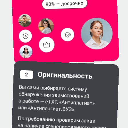
Оригинальность
2
Вы сами выбираете систему
обнаружения заимствований
в работе — eTXT, «Антиплагиат»
или «Антиплагиат.ВУЗ».
По требованию проверим заказ
на наличие сгенерированного текста