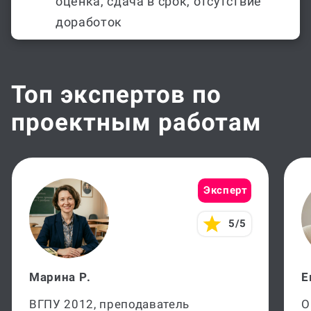
оценка, сдача в срок, отсутствие
доработок
Топ экспертов по
проектным работам
Эксперт
5/5
Марина Р.
Е
ВГПУ 2012, преподаватель
О