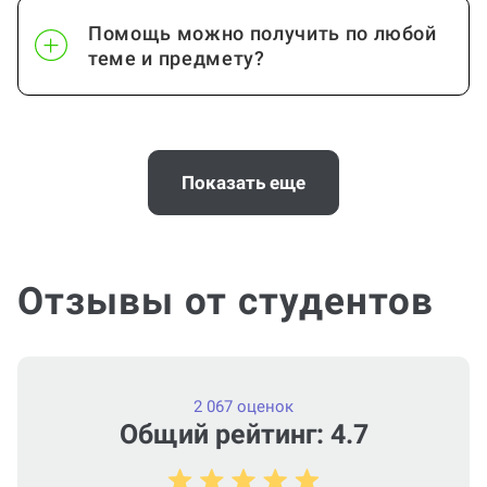
Помощь можно получить по любой
теме и предмету?
Почему выгодно заказать
консультацию по проектной работе
Показать еще
на Work5?
Отзывы от студентов
Помощь с услугой Проектная работа
нужна срочно (консультация по
Проектной работе)?
2 067 оценок
Общий рейтинг: 4.7
Можно ли вернуть деньги?