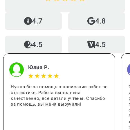
4.7
4.8
Как работает гарантия?
4.5
4.5
Когда и как нужно оплачивать
заказ?
Юлия Р.
Нужна была помощь в написании работ по
статистике. Работа выполнена
качественно, все детали учтены. Спасибо
за помощь, вы меня выручили!