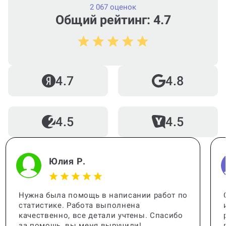
2 067 оценок
Общий рейтинг: 4.7
Можно ли вернуть деньги?
4.7
4.8
Как работает гарантия?
4.5
4.5
Когда и как нужно оплачивать
заказ?
Юлия Р.
Нужна была помощь в написании работ по
статистике. Работа выполнена
качественно, все детали учтены. Спасибо
за помощь, вы меня выручили!