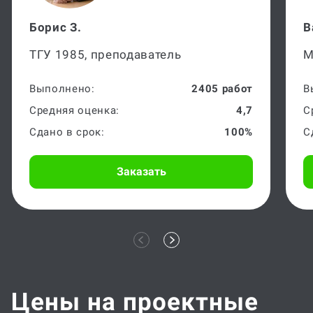
Борис З.
В
ТГУ 1985, преподаватель
М
Выполнено:
2405 работ
В
Средняя оценка:
4,7
С
Сдано в срок:
100%
С
Заказать
Цены на проектные