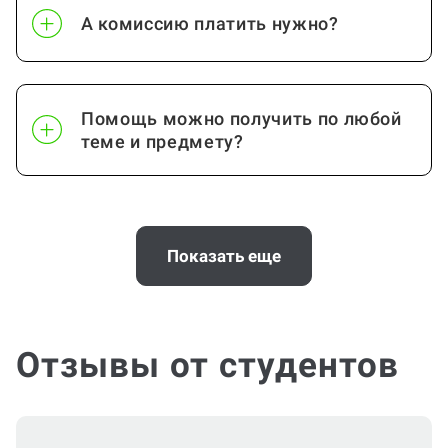
А комиссию платить нужно?
Помощь можно получить по любой
теме и предмету?
Почему выгодно заказать
консультацию по проектной работе
Показать еще
на Work5?
Отзывы от студентов
Помощь с услугой Проектная работа
нужна срочно (консультация по
Проектной работе)?