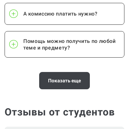
А комиссию платить нужно?
Помощь можно получить по любой
теме и предмету?
Почему выгодно заказать
консультацию по проектной работе
Показать еще
на Work5?
Отзывы от студентов
Помощь с услугой Проектная работа
нужна срочно (консультация по
Проектной работе)?