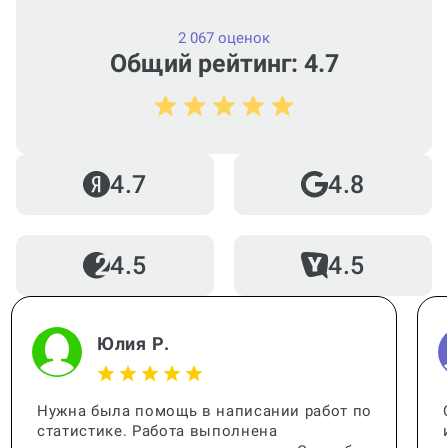
2 067 оценок
Общий рейтинг: 4.7
Можно ли вернуть деньги?
4.7
4.8
Как работает гарантия?
4.5
4.5
Когда и как нужно оплачивать
заказ?
Юлия Р.
Нужна была помощь в написании работ по
статистике. Работа выполнена