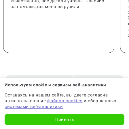
качественно, все детали учтены. Спасибо
за помощь, вы меня выручили!
Используем cookie и сервисы веб-аналитики
🟢 Консультант:
Специалист с опытом
Оставаясь на нашем сайте, вы даете согласие
на использование
файлов cookies
и сбор данных
🟢 Гарантия на консультацию:
До 6 месяцев
системами веб-аналитики
Принять
🟢 Срок консультации:
от 2-х часов