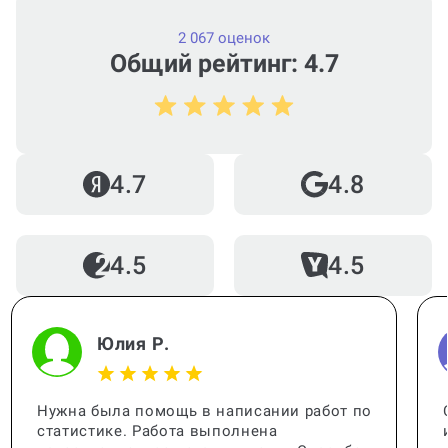
2 067 оценок
Общий рейтинг: 4.7
Можно ли вернуть деньги?
4.7
4.8
Как работает гарантия?
4.5
4.5
Когда и как нужно оплачивать
заказ?
Юлия Р.
Нужна была помощь в написании работ по
статистике. Работа выполнена