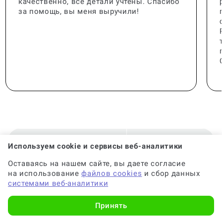
качественно, все детали учтены. Спасибо
за помощь, вы меня выручили!
Используем cookie и сервисы веб-аналитики
🟢 Консультант:
Специалист с опытом
Оставаясь на нашем сайте, вы даете согласие
на использование
файлов cookies
и сбор данных
🟢 Гарантия на консультацию:
До 6 месяцев
системами веб-аналитики
Принять
🟢 Срок консультации:
от 2-х часов