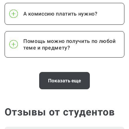
А комиссию платить нужно?
Помощь можно получить по любой
теме и предмету?
Почему выгодно заказать
консультацию по проектной работе
Показать еще
на Work5?
Отзывы от студентов
Помощь с услугой Проектная работа
нужна срочно (консультация по
Проектной работе)?