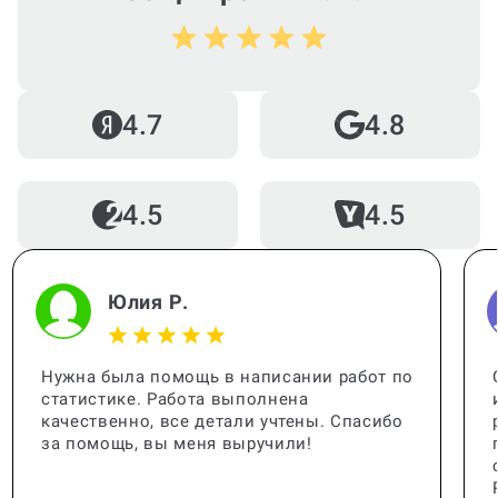
Можно ли вернуть деньги?
4.7
4.8
Как работает гарантия?
4.5
4.5
Когда и как нужно оплачивать
заказ?
Юлия Р.
Нужна была помощь в написании работ по
статистике. Работа выполнена
качественно, все детали учтены. Спасибо
за помощь, вы меня выручили!