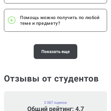
Помощь можно получить по любой
теме и предмету?
Почему выгодно заказать
консультацию по проектной работе
Показать еще
на Work5?
Отзывы от студентов
Помощь с услугой Проектная работа
нужна срочно (консультация по
Проектной работе)?
2 067 оценок
Общий рейтинг: 4.7