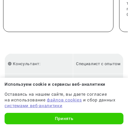
🟢 Консультант:
Специалист с опытом
🟢 Гарантия на консультацию:
До 6 месяцев
Используем cookie и сервисы веб-аналитики
Оставаясь на нашем сайте, вы даете согласие
на использование
файлов cookies
и сбор данных
🟢 Срок консультации:
от 2-х часов
системами веб-аналитики
Принять
🟢 Оригинальность:
Высокая