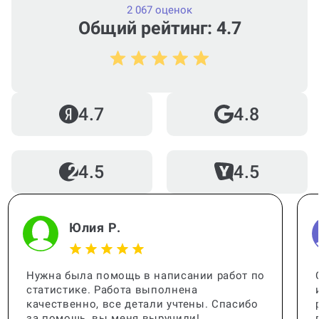
2 067 оценок
Общий рейтинг: 4.7
Можно ли вернуть деньги?
4.7
4.8
Как работает гарантия?
4.5
4.5
Когда и как нужно оплачивать
заказ?
Юлия Р.
Нужна была помощь в написании работ по
статистике. Работа выполнена
качественно, все детали учтены. Спасибо
за помощь, вы меня выручили!