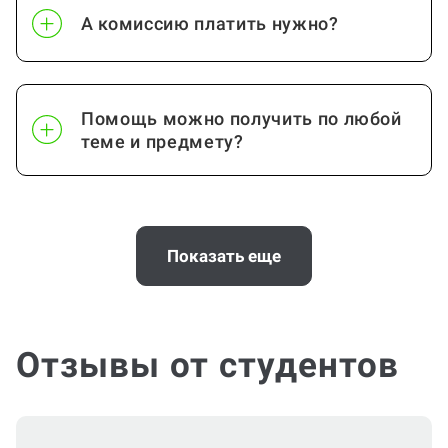
А комиссию платить нужно?
Помощь можно получить по любой
теме и предмету?
Почему выгодно заказать
консультацию по проектной работе
Показать еще
на Work5?
Отзывы от студентов
Помощь с услугой Проектная работа
нужна срочно (консультация по
Проектной работе)?