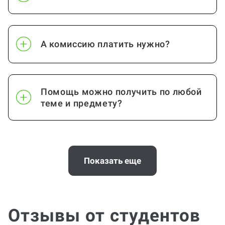
А комиссию платить нужно?
Помощь можно получить по любой
теме и предмету?
Почему выгодно заказать
консультацию по проектной работе
Показать еще
на Work5?
Отзывы от студентов
Помощь с услугой Проектная работа