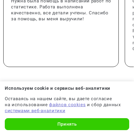
Нужна была помощь в написании работ по
статистике. Работа выполнена
качественно, все детали учтены. Спасибо
за помощь, вы меня выручили!
Используем cookie и сервисы веб-аналитики
Оставаясь на нашем сайте, вы даете согласие
🟢 Консультант:
Специалист с опытом
на использование
файлов cookies
и сбор данных
системами веб-аналитики
🟢 Гарантия на консультацию:
До 6 месяцев
Принять