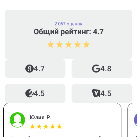
нужна срочно (консультация по
Проектной работе)?
2 067 оценок
Общий рейтинг: 4.7
Можно ли вернуть деньги?
4.7
4.8
Как работает гарантия?
4.5
4.5
Когда и как нужно оплачивать
заказ?
Юлия Р.