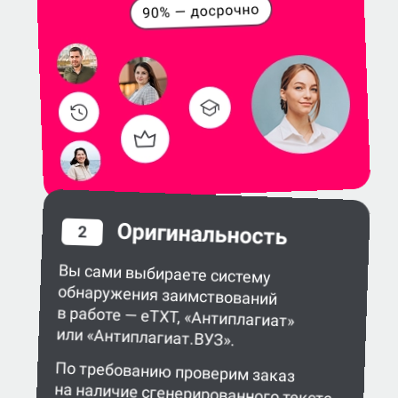
Оригинальность
2
Вы сами выбираете систему
обнаружения заимствований
в работе — eTXT, «Антиплагиат»
или «Антиплагиат.ВУЗ».
По требованию проверим заказ
на наличие сгенерированного текста