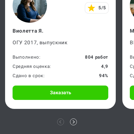
5/5
Виолетта Я.
М
ОГУ 2017, выпускник
В
Выполнено:
804 работ
В
Средняя оценка:
4,9
С
Сдано в срок:
94%
С
Заказать